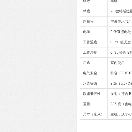
轴数
单轴
精度
20 微特斯拉量
超量程
屏幕显示 “1"
电源
9 伏直流电池
工作温度
0...50 摄氏度
工作湿度
0..35 摄氏
用途
室内使用
电气安全
符合 IEC101
污染等级
2 级（无污
欧盟兼容性
发射：符合 EN
重量
285 克（含
尺寸（毫米）
主机：163×6