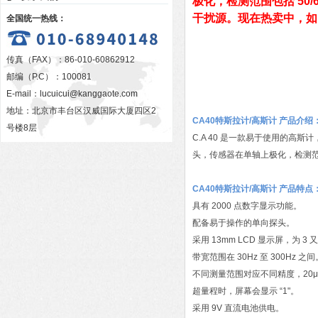
极化，检测范围包括 50
干扰源。现在热卖中，如
全国统一热线：
传真（FAX）：86-010-60862912
邮编（P.C）：100081
E-mail：
lucuicui@kanggaote.com
地址：北京市丰台区汉威国际大厦四区2
CA40特斯拉计/高斯计 产品介绍
号楼8层
C.A 40 是一款易于使用的高斯
头，传感器在单轴上极化，检测范围
CA40特斯拉计/高斯计 产品特点
具有 2000 点数字显示功能。
配备易于操作的单向探头。
采用 13mm LCD 显示屏，为 3 又
带宽范围在 30Hz 至 300Hz 之间
不同测量范围对应不同精度，20μTesla 
超量程时，屏幕会显示 “1"。
采用 9V 直流电池供电。