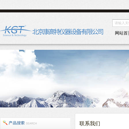
网站首
联系我们