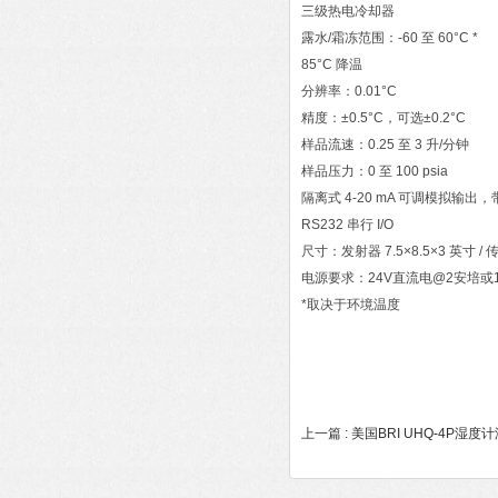
三级热电冷却器
露水/霜冻范围：-60 至 60°C *
85°C 降温
分辨率：0.01°C
精度：±0.5°C，可选±0.2°C
样品流速：0.25 至 3 升/分钟
样品压力：0 至 100 psia
隔离式 4-20 mA 可调模拟输出，
RS232 串行 I/O
尺寸：发射器 7.5×8.5×3 英寸 / 传
电源要求：24V直流电@2安培或110
*取决于环境温度
上一篇 :
美国BRI UHQ-4P湿度