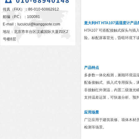
传真（FAX）：86-010-60862912
邮编（P.C）：100081
意大利HT HTA107温湿度计
产品
E-mail：
lucuicui@kanggaote.com
HTA107 可搭配接触式探头
地址：北京市丰台区汉威国际大厦四区2
险。标配屏幕背光，昏暗环境下
号楼8层
产品特点
多参数一体化检测，兼顾环境温
配备接触式、插入式专用探头，
非接触红外测温，内置二级激光瞄
支持温差运算，可快速分析、预
应用场景
广泛应用于建筑装修、墙体木材
检测等场景。