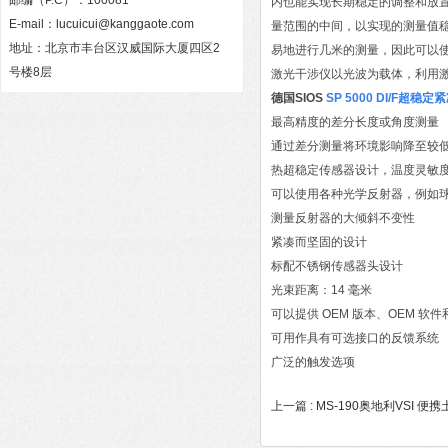
邮编（P.C）：100081
内也能实现长期稳定的调整和放
E-mail：
lucuicui@kanggaote.com
量范围的中间，以实现的测量值稳定
地址：北京市丰台区汉威国际大厦四区2
易地进行几米的测量，因此可以使用
号楼8层
激光干涉仪以光波为载体，利用
德国SIOS
SP 5000 DI/F
超稳定紧
最高精度的差分长度或角度测量
通过差分测量将环境影响降至较
热超稳定传感器设计，温度灵敏度 < 
可以使用各种光学反射器，例如
测量反射器的大倾斜不变性
紧凑而坚固的设计
标配不锈钢传感器头设计
光束距离：14 毫米
可以提供 OEM 版本、OEM 软
可用作具有可选接口的反馈系统
广泛的触发选项
上一篇 :
MS-190奥地利VSI 