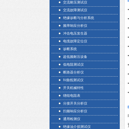
交流耐压测试仪
交流故障测试仪
绝缘诊断与分析系统
频率响应分析仪
冲击电压发生器
电缆故障定位仪
诊断系统
超低频耐压设备
低电阻测试仪
断路器分析仪
IV曲线测试仪
开关机械特性
绕组电阻表
分接开关分析仪
扫频响应分析仪
通用检测仪
绝缘油介损测试仪