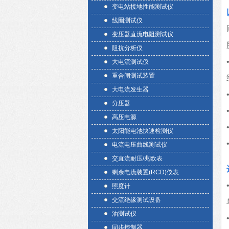
变电站接地性能测试仪
线圈测试仪
变压器直流电阻测试仪
阻抗分析仪
大电流测试仪
重合闸测试装置
大电流发生器
分压器
高压电源
太阳能电池快速检测仪
电流电压曲线测试仪
交直流耐压/兆欧表
剩余电流装置(RCD)仪表
照度计
交流绝缘测试设备
油测试仪
同步控制器