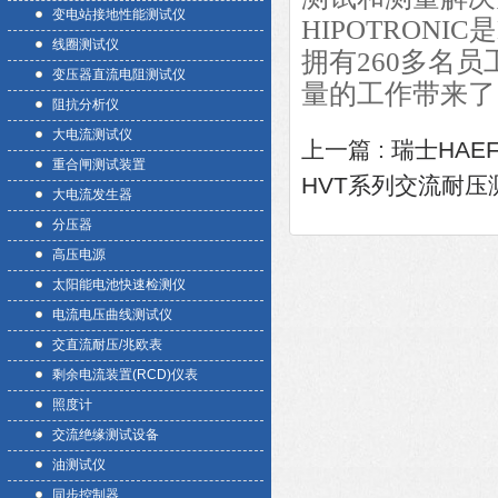
变电站接地性能测试仪
HIPOTRONIC
是
线圈测试仪
拥有
260
多名员
变压器直流电阻测试仪
量的工作带来了
阻抗分析仪
大电流测试仪
上一篇 :
瑞士HAE
重合闸测试装置
HVT系列交流耐压
大电流发生器
分压器
高压电源
太阳能电池快速检测仪
电流电压曲线测试仪
交直流耐压/兆欧表
剩余电流装置(RCD)仪表
照度计
交流绝缘测试设备
油测试仪
同步控制器