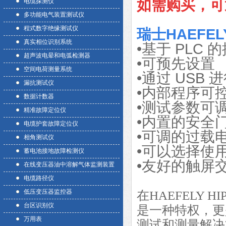
如需购买，可
电缆探测仪
多功能电气装置测试仪
程式数字绝缘测试仪
瑞士HAEFEL
真实相位识别系统
•基于 PLC
超声波电晕和电弧检测器
•可预先设置
空间电荷测量系统
•通过 USB
漏抗测试仪
•内部程序可控
数据计数器
•测试参数可
精准故障定位仪
•内置的安全
电缆护套故障定位仪
•可调的过载电流
相角测试仪
•可以选择使
蓄电池接地故障检测仪
•友好的触屏
在线变压器油中溶解气体监测装置
电缆路径仪
低压变压器监控器
在
HAEFELY HI
台区识别仪
是一种特权，更
万用表
测试和测量解决