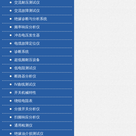
交流耐压测试仪
交流故障测试仪
绝缘诊断与分析系统
频率响应分析仪
冲击电压发生器
电缆故障定位仪
诊断系统
超低频耐压设备
低电阻测试仪
断路器分析仪
IV曲线测试仪
开关机械特性
绕组电阻表
分接开关分析仪
扫频响应分析仪
通用检测仪
绝缘油介损测试仪