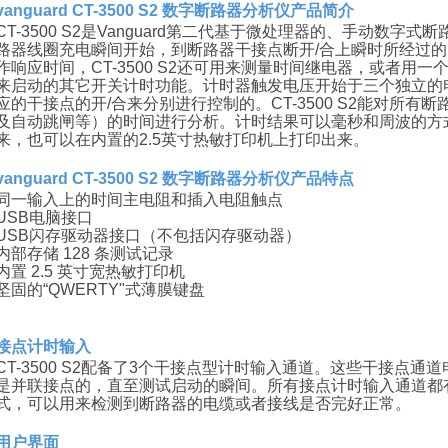
vanguard CT-3500 S2
数字断路器分析仪产品简介
CT-3500 S2是Vanguard第二代基于微处理器的、手动数
路器线圈充电瞬间开始，到断路器干接点断开/合上瞬时所经过的
作响应时间，CT-3500 S2还可用来测量时间继电器，或者用一个
来启动的其它开关计时功能。计时器触发电压开始于三个独立的
应的干接点的开/合来分别进行控制的。CT-3500 S2能对所
及自动跳闸等）的时间进行分析。计时结果可以毫秒和周波的方
来，也可以在内置的2.5英寸热敏打印机上打印出来。
vanguard CT-3500 S2 数字断路器分析仪
产品特点
同一输入上的时间主电阻和插入电阻触点
USB电脑接口
USB闪存驱动器接口（不包括闪存驱动器）
内部存储 128 条测试记录
内置 2.5 英寸宽热敏打印机
坚固的“QWERTY"式薄膜键盘
接点计时输入
CT-3500 S2配备了3个干接点型计时输入通道。这些干接点
是并联接点的，直至测试启动的瞬间。所有接点计时输入通道都
式，可以用来检测到断路器的电缆或者接线是否完好正常。
用户界面