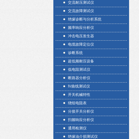
交流耐压测试仪
交流故障测试仪
绝缘诊断与分析系统
频率响应分析仪
冲击电压发生器
电缆故障定位仪
诊断系统
超低频耐压设备
低电阻测试仪
断路器分析仪
IV曲线测试仪
开关机械特性
绕组电阻表
分接开关分析仪
扫频响应分析仪
通用检测仪
绝缘油介损测试仪