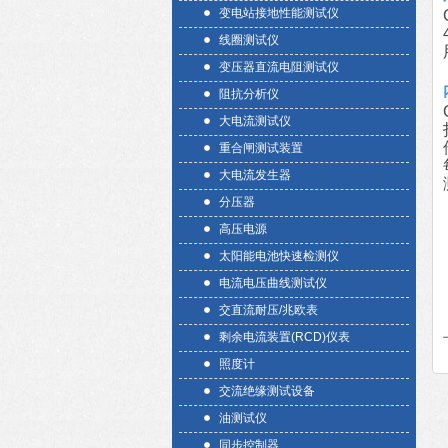
变电站接地性能测试仪
线圈测试仪
变压器直流电阻测试仪
阻抗分析仪
大电流测试仪
重合闸测试装置
大电流发生器
分压器
高压电源
太阳能电池快速检测仪
电流电压曲线测试仪
交直流耐压/兆欧表
剩余电流装置(RCD)仪表
照度计
交流绝缘测试设备
油测试仪
同步控制器