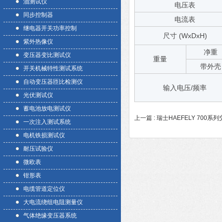
油测试仪
电压表
同步控制器
电流表
继电器开关功率控制
尺寸
(WxDxH)
紫外热像仪
净重
变压器变比测试仪
重量
带外壳
开关机械特性测试系统
自动变压器匝比检测仪
输入电压/频率
光伏测试仪
蓄电池放电测试仪
上一篇 :
瑞士HAEFELY 700
一次注入测试系统
电机铁损测试仪
耐压试验仪
微欧表
钳形表
电缆管道定位仪
大电流绕组电阻测量仪
气体绝缘变压器系统