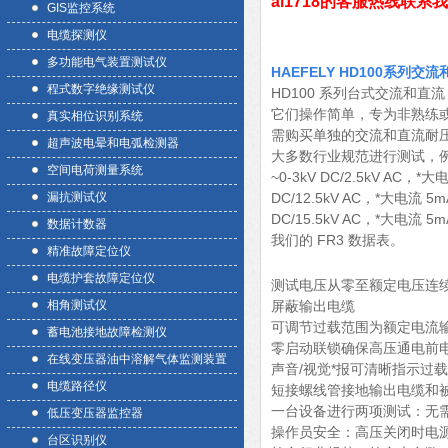
ai1718的客服热线联系
GIS监控系统
电缆探测仪
多功能电气装置测试仪
HAEFELY HD100系列
程式数字绝缘测试仪
HD100 系列台式交流和直
它们操作简单，专为非熟练
真实相位识别系统
需购买单独的交流和直流耐
超声波电晕和电弧检测器
大多数行业规范进行测试，例如 U
空间电荷测量系统
~0-3kV DC/2.5kV AC，*
漏抗测试仪
DC/12.5kV AC，*大电流 5m
DC/15.5kV AC，*
数据计数器
我们的 FR3 数据表。
精准故障定位仪
电缆护套故障定位仪
测试电压从零至额定电压连
相角测试仪
屏蔽输出电缆
可调节过载范围为额定电流输出的
蓄电池接地故障检测仪
零启动联锁确保高压通电前
在线变压器油中溶解气体监测装置
声音/视觉*报可清晰指示过
电缆路径仪
短接螺线管接地输出电缆和
一台设备进行两项测试：无
低压变压器监控器
操作员安全：高压关闭时电
台区识别仪