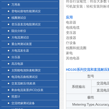
符合行业规范：符合大多数 UL
万用表
可机架安装：轻松安装到标准 
变电站接地性能测试仪
应用
线圈测试仪
电容器
变压器直流电阻测试仪
电线电缆
阻抗分析仪
变压器
大电流测试仪
连接器
疗设备
重合闸测试装置
线圈和扼流圈
大电流发生器
家电
分压器
其他电器
高压电源
HD100系列交流和直流耐压
太阳能电池快速检测仪
型号
电流电压曲线测试仪
交流电
交直流耐压/兆欧表
系统输出
剩余电流装置(RCD)仪表
直流电
照度计
极性
交流绝缘测试设备
Metering:Type,Accurac