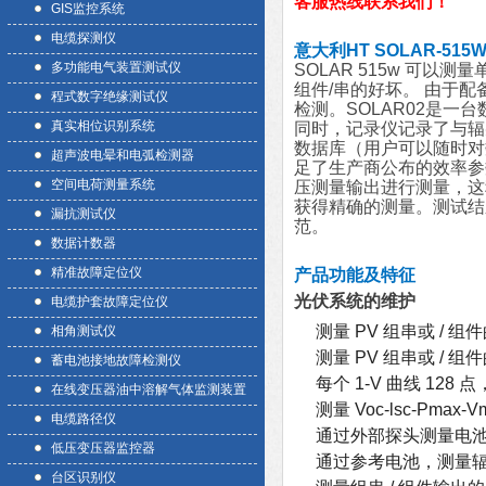
客服热线联系我们！
GIS监控系统
电缆探测仪
意大利HT SOLAR-515
多功能电气装置测试仪
SOLAR 515w 可以
组件/串的好坏。 由于配
程式数字绝缘测试仪
检测。SOLAR02是一台
真实相位识别系统
同时，记录仪记录了与辐射、
数据库（用户可以随时对
超声波电晕和电弧检测器
足了生产商公布的效率参
空间电荷测量系统
压测量输出进行测量，这
获得精确的测量。测试结
漏抗测试仪
范。
数据计数器
精准故障定位仪
产品功能及特征
光伏系统的维护
电缆护套故障定位仪
测量 PV 组串或 / 组
相角测试仪
测量 PV 组串或 / 
蓄电池接地故障检测仪
每个 1-V 曲线 128 
在线变压器油中溶解气体监测装置
测量 Voc-lsc-Pmax-V
电缆路径仪
通过外部探头测量电
低压变压器监控器
通过参考电池，测量辐射量
台区识别仪