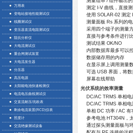
测量组串 / 组件输出的
万用表
测定 I-V 曲线，直接
变电站接地性能测试仪
使用 SOLAR-02 测定 
测量面板 Rs 系列的
线圈测试仪
采用四个端子的测量
变压器直流电阻测试仪
直接与参考条件进行比较 (S
阻抗分析仪
测试结果 OK/NO
大电流测试仪
内部数据库最多可以控制 3
重合闸测试装置
数据储存用的内存
大电流发生器
在显示屏上调用测量
分压器
可选 USB 界面，将数
高压电源
屏幕在线帮助
太阳能电池快速检测仪
光伏系统的效率测量
电流电压曲线测试仪
DC/AC TRMS 单相
交直流耐压/兆欧表
DC/AC TRMS 单相
剩余电流装置(RCD)仪表
单相 DC 功率 / AC 
参考电池 HT304N，太
照度计
通过探头测量面板与
交流绝缘测试设备
配有与 RF 连接的远程