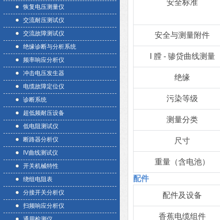
安全标准
恢复电压测量仪
交流耐压测试仪
交流故障测试仪
安全与测量附件
绝缘诊断与分析系统
I 膛 - 骖贷曲线测量
频率响应分析仪
冲击电压发生器
绝缘
电缆故障定位仪
污染等级
诊断系统
超低频耐压设备
测量分类
低电阻测试仪
断路器分析仪
尺寸
IV曲线测试仪
重量（含电池）
开关机械特性
配件
绕组电阻表
分接开关分析仪
配件及设备
扫频响应分析仪
香蕉电缆组件
通用检测仪