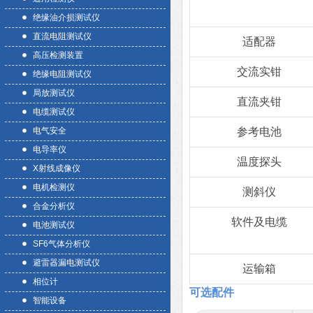
绝缘油介损测试仪
直流电阻测试仪
适配器
高压检测装置
交流实钳
绝缘电阻测试仪
局放测试仪
直流夹钳
电缆测试仪
电气安全
参考电池
电导率仪
温度探头
X射线成像仪
电机检测仪
测斜仪
合金分析仪
软件及电缆
电池测试仪
SF6气体分析仪
避雷器漏电测试仪
运输箱
相位计
可选配件
智能设备