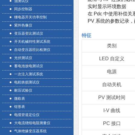
油测试仪
实时显示环境数据
同步控制器
在 Pdc 中使用补偿关
继电器开关功率控制
PV 系统的参数记录，配 
紫外热像仪
变压器变比测试仪
特征
开关机械特性测试系统
类别
自动变压器匝比检测仪
光伏测试仪
LED 自定义
蓄电池放电测试仪
电源
一次注入测试系统
电机铁损测试仪
自动关机
耐压试验仪
PV 测试时间
微欧表
钳形表
I-V 曲线
电缆管道定位仪
大电流绕组电阻测量仪
PC 接口
气体绝缘变压器系统