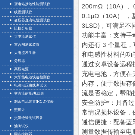
变电站接地性能测试仪
200mΩ（10A）、
线圈测试仪
0.1μΩ（10A） ，
变压器直流电阻测试仪
3LSD)，可满足
阻抗分析仪
功能丰富：支持手
大电流测试仪
内还有 3 个量
重合闸测试装置
大电流发生器
和电感性材料的功
分压器
通过安卓设备远程
高压电源
充电电池，方便在无
太阳能电池快速检测仪
内存，便于数据存
电流电压曲线测试仪
流是否稳定，帮助
交直流耐压/兆欧表
安全防护*：具备
剩余电流装置(RCD)仪表
照度计
常情况损坏设备，
交流绝缘测试设备
通信便捷：配备蓝牙
油测试仪
测量数据传输至电脑
同步控制器