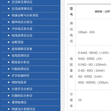
交流耐压测试仪
交流故障测试仪
型
MRM - 10P
号
绝缘诊断与分析系统
频率响应分析仪
测
冲击电压发生器
试
100μA - 10A
电
电缆故障定位仪
流
诊断系统
超低频耐压设备
0.4mΩ - 60mΩ（≈10A）
低电阻测试仪
电
4mΩ - 600Ω（1A）
断路器分析仪
阻
0.04Ω - 6Ω（100mA）
IV曲线测试仪
量
0.4Ω - 60Ω（10mA）
开关机械特性
程
4Ω - 600Ω（1mA）
绕组电阻表
40Ω - 6000Ω（100μA）
分接开关分析仪
分
扫频响应分析仪
辨
10
通用检测仪
率
绝缘油介损测试仪