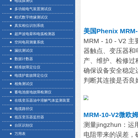
电缆探测仪
多功能电气装置测试仪
程式数字绝缘测试仪
真实相位识别系统
美国Phenix MR
超声波电晕和电弧检测器
MRM - 10 -
空间电荷测量系统
器触点、变压器和
漏抗测试仪
数据计数器
产、维护、检修过
精准故障定位仪
确保设备安全稳定
电缆护套故障定位仪
判断其连接是否良
相角测试仪
蓄电池接地故障检测仪
在线变压器油中溶解气体监测装置
电缆路径仪
MRM-10-V2微
低压变压器监控器
测量jingzhu
台区识别仪
电阻带来的误差，确
万用表