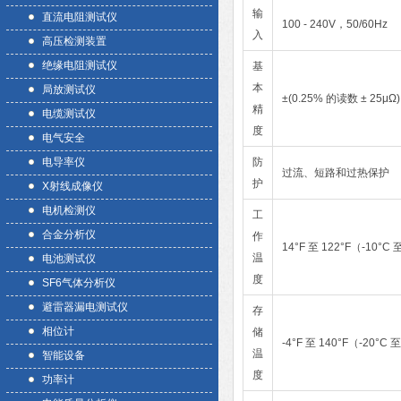
输
直流电阻测试仪
100 - 240V，50/60Hz
入
高压检测装置
绝缘电阻测试仪
基
本
局放测试仪
±(0.25% 的读数 ± 25μΩ)
精
电缆测试仪
度
电气安全
电导率仪
防
过流、短路和过热保护
护
X射线成像仪
电机检测仪
工
合金分析仪
作
14°F 至 122°F（-10°C 
温
电池测试仪
度
SF6气体分析仪
避雷器漏电测试仪
存
相位计
储
-4°F 至 140°F（-20°C 
温
智能设备
度
功率计