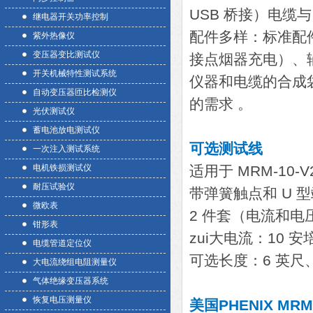
USB 桥接）电缆
继电器开关功率控制
配件多样：标准配
紫外热像仪
变压器变比测试仪
接点烟器充电）、
开关机械特性测试系统
仪器和电缆的合成
自动变压器匝比检测仪
的需求 。
光伏测试仪
蓄电池放电测试仪
可选测试线
一次注入测试系统
电机铁损测试仪
适用于 MRM-10-V2
耐压试验仪
带弹簧触点和 U 
微欧表
2 件套（电流和电压
钳形表
zui大电流：10 安
电缆管道定位仪
可选长度：6 英尺、1
大电流绕组电阻测量仪
气体绝缘变压器系统
恢复电压测量仪
美国PHENIX MR