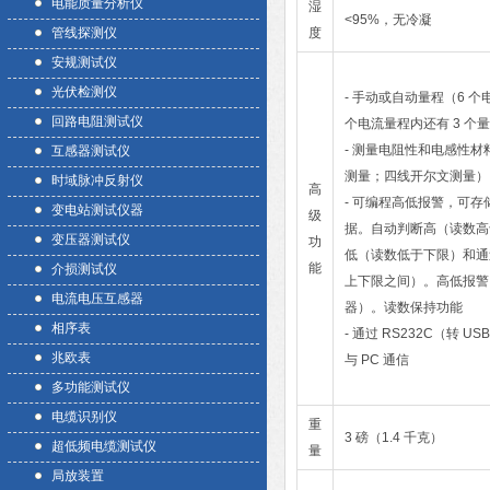
电能质量分析仪
湿
<95%，无冷凝
管线探测仪
度
安规测试仪
光伏检测仪
- 手动或自动量程（6 
回路电阻测试仪
个电流量程内还有 3 个
- 测量电阻性和电感性材
互感器测试仪
测量；四线开尔文测量）
时域脉冲反射仪
高
- 可编程高低报警，可存储
变电站测试仪器
级
据。自动判断高（读数高
变压器测试仪
功
低（读数低于下限）和通
能
介损测试仪
上下限之间）。高低报警
电流电压互感器
器）。读数保持功能
相序表
- 通过 RS232C（转 U
兆欧表
与 PC 通信
多功能测试仪
电缆识别仪
重
3 磅（1.4 千克）
超低频电缆测试仪
量
局放装置