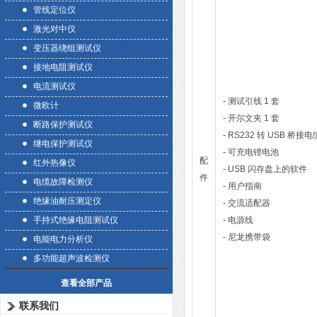
管线定位仪
激光对中仪
变压器绕组测试仪
接地电阻测试仪
电流测试仪
- 测试引线 1 套
微欧计
- 开尔文夹 1 套
断路保护测试仪
- RS232 转 USB 桥接电
继电保护测试仪
- 可充电锂电池
配
红外热像仪
- USB 闪存盘上的软件
件
电缆故障检测仪
- 用户指南
绝缘油耐压测定仪
- 交流适配器
手持式绝缘电阻测试仪
- 电源线
- 尼龙携带袋
电能电力分析仪
多功能超声波检测仪
查看全部产品
联系我们