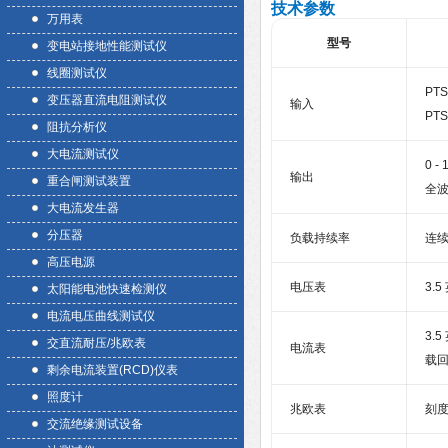
技术参数
万用表
型号
变电站接地性能测试仪
线圈测试仪
PTS
变压器直流电阻测试仪
输入
PTS
阻抗分析仪
大电流测试仪
0 
输出
重合闸测试装置
全
大电流发生器
分压器
负载持续率
连
高压电源
电压表
3.
太阳能电池快速检测仪
电流电压曲线测试仪
3.
交直流耐压/兆欧表
电流表
载
剩余电流装置(RCD)仪表
照度计
兆欧表
刻度
交流绝缘测试设备