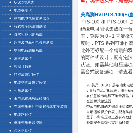
量。
现在热卖中，如需购买
GIS监控系统
电缆探测仪
美高测HVI PTS-100
多功能电气装置测试仪
PTS-100 和 PTS
程式数字绝缘测试仪
绝缘电阻测试集成在一台
真实相位识别系统
表，刻度为 0 - 1 直
超声波电晕和电弧检测器
度时，PTS 系列可兼作高
此外还标配一个精确的双
空间电荷测量系统
的两件式设计，配有泡沫
漏抗测试仪
认证。如需其他电压选项，请
数据计数器
需台式设备选项，请查看我
精准故障定位仪
电缆护套故障定位仪
20 英尺（6 米）屏蔽输出
相角测试仪
5 量程电流 / 兆欧表，用于
在任意输出电压下测量高达 1
蓄电池接地故障检测仪
全波桥式整流器
在线变压器油中溶解气体监测装置
带放电电阻的内部高压短路电
自动运输保护仪表，配有防静
电缆路径仪
盖子下和高压箱上设有存放所
低压变压器监控器
外部安全联锁和零启动联锁
台区识别仪