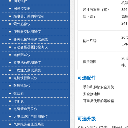
油测试仪
机箱
同步控制器
尺寸与重量（宽 ×
35
继电器开关功率控制
深 × 高）
高压
24
紫外热像仪
变压器变比测试仪
20
开关机械特性测试系统
输出终端
EP
自动变压器匝比检测仪
光伏测试仪
20
供货范围
蓄电池放电测试仪
棒
一次注入测试系统
可选配件
电机铁损测试仪
耐压试验仪
手部和脚部安全开关
微欧表
安全接地棒
可重复使用的运输箱
钳形表
电缆管道定位仪
大电流绕组电阻测量仪
可选升级
气体绝缘变压器系统
3.5 位数字仪表 - 型号后缀