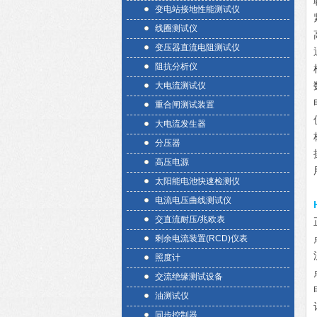
变电站接地性能测试仪
线圈测试仪
变压器直流电阻测试仪
阻抗分析仪
大电流测试仪
重合闸测试装置
大电流发生器
分压器
高压电源
太阳能电池快速检测仪
电流电压曲线测试仪
交直流耐压/兆欧表
剩余电流装置(RCD)仪表
照度计
交流绝缘测试设备
油测试仪
同步控制器