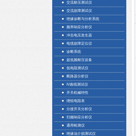
交流耐压测试仪
交流故障测试仪
绝缘诊断与分析系统
频率响应分析仪
冲击电压发生器
电缆故障定位仪
诊断系统
超低频耐压设备
低电阻测试仪
断路器分析仪
IV曲线测试仪
开关机械特性
绕组电阻表
分接开关分析仪
扫频响应分析仪
通用检测仪
绝缘油介损测试仪