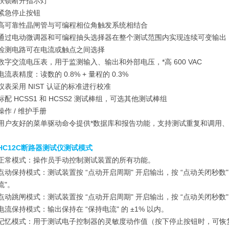
联锁断开指示灯
紧急停止按钮
高可靠性晶闸管与可编程相位角触发系统相结合
通过电动微调器和可编程抽头选择器在整个测试范围内实现连续可变输出
检测电路可在电流或触点之间选择
数字交流电压表，用于监测输入、输出和外部电压，*高 600 VAC
电流表精度：读数的 0.8% + 量程的 0.3%
仪表采用 NIST 认证的标准进行校准
标配 HCSS1 和 HCSS2 测试棒组，可选其他测试棒组
操作 / 维护手册
用户友好的菜单驱动命令提供*数据库和报告功能，支持测试重复和调用
HC12C断路器测试仪测试模式
正常模式：操作员手动控制测试装置的所有功能。
点动保持模式：测试装置按 “点动开启周期" 开启输出，按 “点动关闭秒数
流"。
点动跳闸模式：测试装置按 “点动开启周期" 开启输出，按 “点动关闭秒数
电流保持模式：输出保持在 “保持电流" 的 ±1% 以内。
记忆模式：用于测试电子控制器的灵敏度动作值（按下停止按钮时，可恢