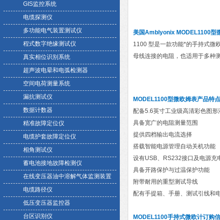
GIS监控系统
电缆探测仪
多功能电气装置测试仪
美国Amblyonix MODEL1100
程式数字绝缘测试仪
1100 型是一款功能*的手持式
母线连接的电阻，也适用于多种测试
真实相位识别系统
超声波电晕和电弧检测器
空间电荷测量系统
漏抗测试仪
MODEL1100型微欧姆表产品特
数据计数器
配备5.6英寸工业级高清彩色图
具备宽广的电阻测量范围
精准故障定位仪
提供四档输出电流选择
电缆护套故障定位仪
搭载智能电源管理自动关机功能
相角测试仪
设有USB、RS232接口及电源充
蓄电池接地故障检测仪
具备开路保护与过温保护功能
在线变压器油中溶解气体监测装置
附带耐用的重型测试导线
电缆路径仪
配有手提箱、手册、测试引线和
低压变压器监控器
台区识别仪
MODEL1100手持式微欧计订购