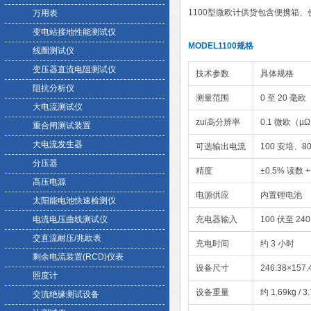
1100型微欧计供货包含便携箱
万用表
变电站接地性能测试仪
MODEL1100规格
线圈测试仪
变压器直流电阻测试仪
技术参数
具体规格
阻抗分析仪
测量范围
0 至 20 毫
大电流测试仪
zui高分辨率
0.1 微欧（µ
重合闸测试装置
大电流发生器
可选输出电流
100 安培、8
分压器
精度
±0.5% 读数 
高压电源
电源供应
内置锂电池
太阳能电池快速检测仪
电流电压曲线测试仪
充电器输入
100 伏至 240
交直流耐压/兆欧表
充电时间
约 3 小时
剩余电流装置(RCD)仪表
设备尺寸
246.38×157.
照度计
设备重量
约 1.69kg / 3
交流绝缘测试设备