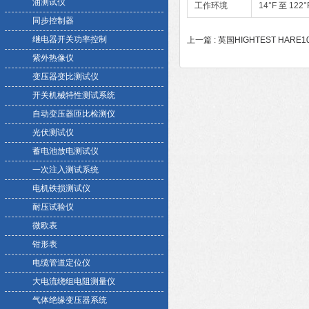
油测试仪
工作环境
14°F 至 12
同步控制器
继电器开关功率控制
上一篇 :
英国HIGHTEST HARE
紫外热像仪
变压器变比测试仪
开关机械特性测试系统
自动变压器匝比检测仪
光伏测试仪
蓄电池放电测试仪
一次注入测试系统
电机铁损测试仪
耐压试验仪
微欧表
钳形表
电缆管道定位仪
大电流绕组电阻测量仪
气体绝缘变压器系统