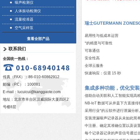
噪声检测仪
人体振动检测仪
流量校准器
瑞士GUTERMANN ZONES
空气采样泵
易用性与低成本运营
查看全部产品
*的精度与可靠性
联系我们
可靠通信
安全性高
全国统一热线：
全球云服务
快速响应：仅需 15 秒
传真（FAX）：86-010-60862912
邮编（P.C）：100081
集成多种功能，优化安装
E-mail：
lucuicui@kanggaote.com
借助自动关联和人工智能实现高
地址：北京市丰台区汉威国际大厦四区2
NB-IoT 数据可从井盖下方直接
号楼8层
采用行业*的云软件进行泄漏分析
安装泄漏噪声记录器从未如此简单。Andr
中注册、确定其准确位置以及设
每个记录器记录的声音信号通过古特