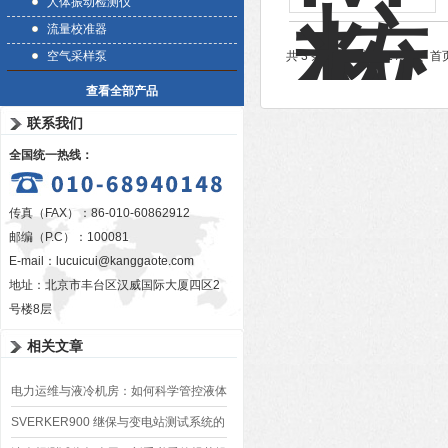
人体振动检测仪
流量校准器
空气采样泵
共 3 条记录，当前 1 / 1 
查看全部产品
联系我们
全国统一热线：
传真（FAX）：86-010-60862912
邮编（P.C）：100081
E-mail：
lucuicui@kanggaote.com
地址：北京市丰台区汉威国际大厦四区2
号楼8层
相关文章
电力运维与液冷机房：如何科学管控液体
绝缘材料综合性能
SVERKER900 继保与变电站测试系统的