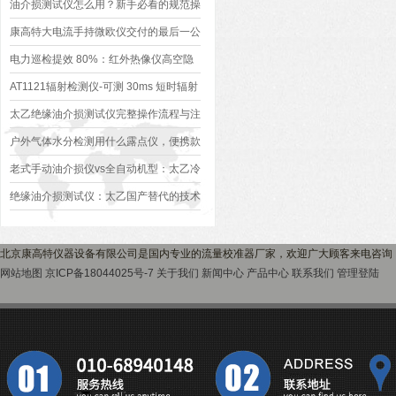
功能和应用
油介损测试仪怎么用？新手必看的规范操
作流程
康高特大电流手持微欧仪交付的最后一公
里：把承诺装进每一个包裹
电力巡检提效 80%：红外热像仪高空隐
患排查应用
AT1121辐射检测仪-可测 30ms 短时辐射
太乙绝缘油介损测试仪完整操作流程与注
意事项
户外气体水分检测用什么露点仪，便携款
选型与使用技巧
老式手动油介损仪vs全自动机型：太乙冷
却液介损测试仪检测差异解析
绝缘油介损测试仪：太乙国产替代的技术
逻辑与深度评定
北京康高特仪器设备有限公司是国内专业的流量校准器厂家，欢迎广大顾客来电咨询
网站地图
京ICP备18044025号-7
关于我们
新闻中心
产品中心
联系我们
管理登陆