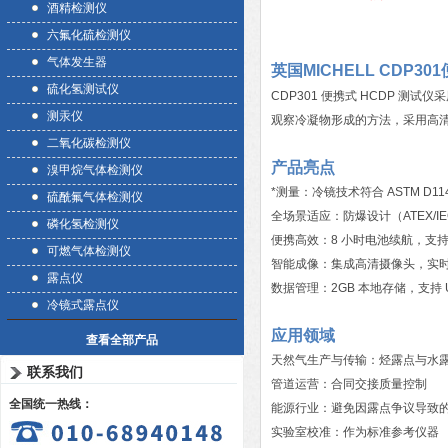
酒精检测仪
六氟化硫检测仪
气体发生器
英国MICHELL CDP3
硫化氢测试仪
CDP301 便携式 HCDP 测试
测汞仪
观察冷凝物形成的方法，采用高
二氧化碳检测仪
产品亮点
溴甲烷气体检测仪
*测量：冷镜技术符合 ASTM D1142
硫酰氟气体检测仪
全场景适应：防爆设计（ATEX/IE
磷化氢检测仪
便携高效：8 小时电池续航，支
可燃气体检测仪
智能成像：集成高清摄像头，实时
露点仪
数据管理：2GB 本地存储，支持
冷镜式露点仪
应用领域
查看全部产品
天然气生产与传输：烃露点与水
联系我们
管道运营：合同交接质量控制
全国统一热线：
能源行业：避免因露点争议导致
实验室校准：作为标准参考仪器