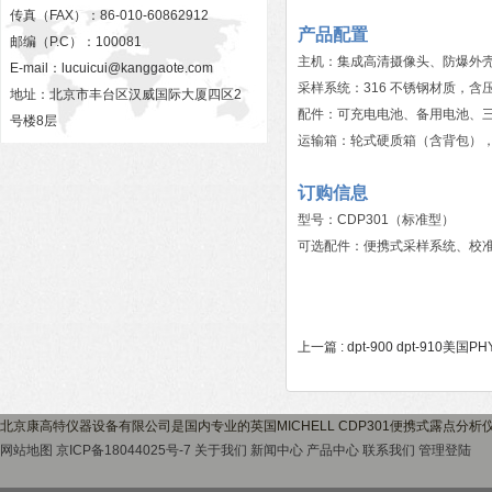
传真（FAX）：86-010-60862912
产品配置
邮编（P.C）：100081
主机：集成高清摄像头、防爆外壳、
E-mail：
lucuicui@kanggaote.com
采样系统：316 不锈钢材质，含
地址：北京市丰台区汉威国际大厦四区2
配件：可充电电池、备用电池、
号楼8层
运输箱：轮式硬质箱（含背包）
订购信息
型号：CDP301（标准型）
可选配件：便携式采样系统、校
上一篇 :
dpt-900 dpt-910美国
北京康高特仪器设备有限公司是国内专业的英国MICHELL CDP301便携式露点分
网站地图
京ICP备18044025号-7
关于我们
新闻中心
产品中心
联系我们
管理登陆