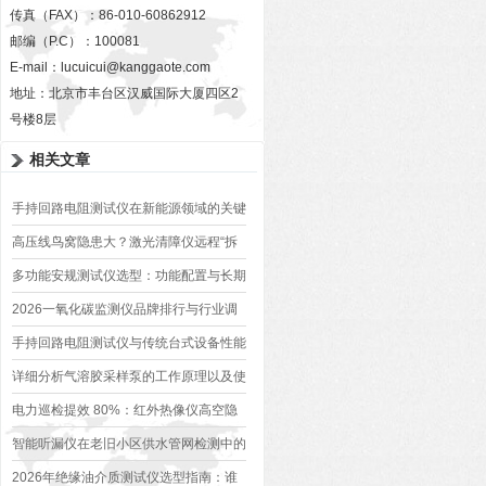
传真（FAX）：86-010-60862912
邮编（P.C）：100081
E-mail：
lucuicui@kanggaote.com
地址：北京市丰台区汉威国际大厦四区2
号楼8层
相关文章
手持回路电阻测试仪在新能源领域的关键
应用（光伏/风电）
高压线鸟窝隐患大？激光清障仪远程“拆
窝”，地面操作安全有保障
多功能安规测试仪选型：功能配置与长期
使用参考
2026一氧化碳监测仪品牌排行与行业调
研报告
手持回路电阻测试仪与传统台式设备性能
对比解析
详细分析气溶胶采样泵的工作原理以及使
用特点
电力巡检提效 80%：红外热像仪高空隐
患排查应用
智能听漏仪在老旧小区供水管网检测中的
应用实践
2026年绝缘油介质测试仪选型指南：谁