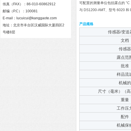
可配置的测量单位包括露点的 °C 或 °F
传真（FAX）：86-010-60862912
与 DS1200-AMT、型号 6020
邮编（P.C）：100081
E-mail：
lucuicui@kanggaote.com
产品规格
地址：北京市丰台区汉威国际大厦四区2
传感器/变送
号楼8层
文档
传感
露点范
批准
样品流
机械
尺寸（毫米）（高 x
重量
工作压
配件
机械保