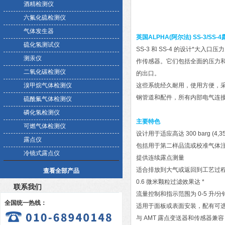
酒精检测仪
六氟化硫检测仪
气体发生器
英国ALPHA(阿尔法) SS-3/SS
硫化氢测试仪
SS-3 和 SS-4 的设计*大入口压
测汞仪
作传感器。它们包括全面的压力
二氧化碳检测仪
的出口。
溴甲烷气体检测仪
这些系统经久耐用，使用方便，
钢管道和配件，所有内部电气连
硫酰氟气体检测仪
磷化氢检测仪
主要特色
可燃气体检测仪
设计用于适应高达 300 barg (4,3
露点仪
包括用于第二样品流或校准气体
冷镜式露点仪
提供连续露点测量
适合排放到大气或返回到工艺过
查看全部产品
0.6 微米颗粒过滤效果达 *
联系我们
流量控制和指示范围为 0-5 升/分钟 (0
全国统一热线：
适用于面板或表面安装，配有可
与 AMT 露点变送器和传感器兼容