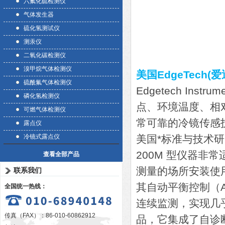
六氟化硫检测仪
气体发生器
硫化氢测试仪
测汞仪
二氧化碳检测仪
溴甲烷气体检测仪
美国EdgeTech(
硫酰氟气体检测仪
Edgetech Ins
磷化氢检测仪
点、环境温度、相
可燃气体检测仪
常可靠的冷镜传感
露点仪
冷镜式露点仪
美国*标准与技术研
200M 型仪器
查看全部产品
测量的场所安装使
联系我们
其自动平衡控制（
全国统一热线：
连续监测，实现几
传真（FAX）：86-010-60862912
品，它集成了自诊断