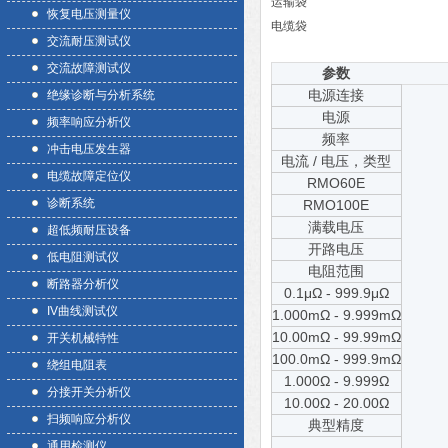
运输袋
恢复电压测量仪
电缆袋
交流耐压测试仪
交流故障测试仪
参数
电源连接
绝缘诊断与分析系统
电源
频率响应分析仪
频率
冲击电压发生器
电流 / 电压，类型
电缆故障定位仪
RMO60E
诊断系统
RMO100E
满载电压
超低频耐压设备
开路电压
低电阻测试仪
电阻范围
断路器分析仪
0.1μΩ - 999.9μΩ
IV曲线测试仪
1.000mΩ - 9.999mΩ
10.00mΩ - 99.99mΩ
开关机械特性
100.0mΩ - 999.9mΩ
绕组电阻表
1.000Ω - 9.999Ω
分接开关分析仪
10.00Ω - 20.00Ω
扫频响应分析仪
典型精度
通用检测仪