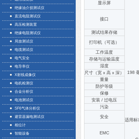
显示屏
绝缘油介损测试仪
直流电阻测试仪
接口
高压检测装置
测试结果存储
绝缘电阻测试仪
局放测试仪
打印机（可选）
电缆测试仪
工作温度
电气安全
存储与运输温度
湿度
电导率仪
198 
尺寸（宽 x 高 x 深）
X射线成像仪
重量
电机检测仪
防护等级
合金分析仪
保修
安装 / 过电压
电池测试仪
污染
SF6气体分析仪
安全
避雷器漏电测试仪
适用标准
相位计
EMC
智能设备