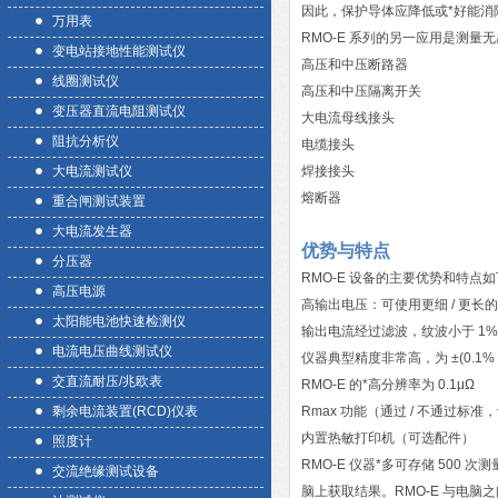
因此，保护导体应降低或*好能
万用表
RMO-E 系列的另一应用是测
变电站接地性能测试仪
高压和中压断路器
线圈测试仪
高压和中压隔离开关
变压器直流电阻测试仪
大电流母线接头
阻抗分析仪
电缆接头
大电流测试仪
焊接接头
熔断器
重合闸测试装置
大电流发生器
优势与特点
分压器
RMO-E 设备的主要优势和特点
高压电源
高输出电压：可使用更细 / 更长
太阳能电池快速检测仪
输出电流经过滤波，纹波小于 1%
电流电压曲线测试仪
仪器典型精度非常高，为 ±(0.1% 读
交直流耐压/兆欧表
RMO-E 的*高分辨率为 0.1μΩ
剩余电流装置(RCD)仪表
Rmax 功能（通过 / 不通过标准，
内置热敏打印机（可选配件）
照度计
RMO-E 仪器*多可存储 500
交流绝缘测试设备
脑上获取结果。RMO-E 与电脑之间