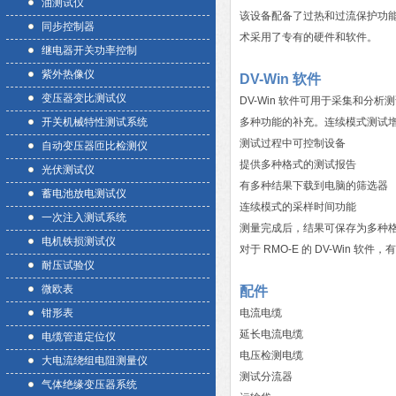
油测试仪
该设备配备了过热和过流保护功能
同步控制器
术采用了专有的硬件和软件。
继电器开关功率控制
紫外热像仪
DV-Win 软件
变压器变比测试仪
DV-Win 软件可用于采集和分析
开关机械特性测试系统
多种功能的补充。连续模式测试
测试过程中可控制设备
自动变压器匝比检测仪
提供多种格式的测试报告
光伏测试仪
有多种结果下载到电脑的筛选器
蓄电池放电测试仪
连续模式的采样时间功能
一次注入测试系统
测量完成后，结果可保存为多种
电机铁损测试仪
对于 RMO-E 的 DV-Win
耐压试验仪
微欧表
配件
钳形表
电流电缆
延长电流电缆
电缆管道定位仪
电压检测电缆
大电流绕组电阻测量仪
测试分流器
气体绝缘变压器系统