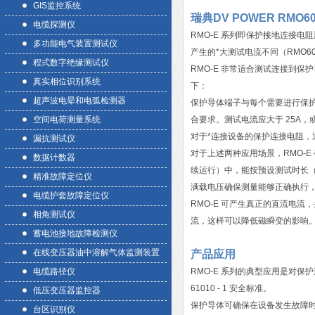
GIS监控系统
瑞典DV POWER RMO
电缆探测仪
RMO-E 系列即保护接地连接电阻
多功能电气装置测试仪
产生的*大测试电流不同（RMO60E 为
程式数字绝缘测试仪
RMO-E 非常适合测试连接到保护导
真实相位识别系统
下：
超声波电晕和电弧检测器
保护导体端子与每个需要进行保护
空间电荷测量系统
合要求。测试电流应大于 25A
对于*连接设备的保护连接电阻，通
漏抗测试仪
对于上述两种应用场景，RMO-E 
数据计数器
续运行）中，能按预设测试时长（等
精准故障定位仪
满载电压确保测量能够正确执行，
电缆护套故障定位仪
RMO-E 可产生真正的直流电
相角测试仪
流，这样可以降低磁瞬变的影响
蓄电池接地故障检测仪
在线变压器油中溶解气体监测装置
产品应用
电缆路径仪
RMO-E 系列的典型应用是对
61010 - 1 安全标准。
低压变压器监控器
保护导体可确保在设备发生故障
台区识别仪