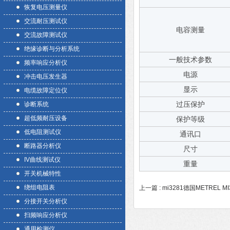
恢复电压测量仪
交流耐压测试仪
电容测量
交流故障测试仪
绝缘诊断与分析系统
一般技术参数
频率响应分析仪
电源
冲击电压发生器
显示
电缆故障定位仪
过压保护
诊断系统
超低频耐压设备
保护等级
低电阻测试仪
通讯口
断路器分析仪
尺寸
IV曲线测试仪
重量
开关机械特性
绕组电阻表
上一篇 :
mi3281德国METREL
分接开关分析仪
扫频响应分析仪
通用检测仪