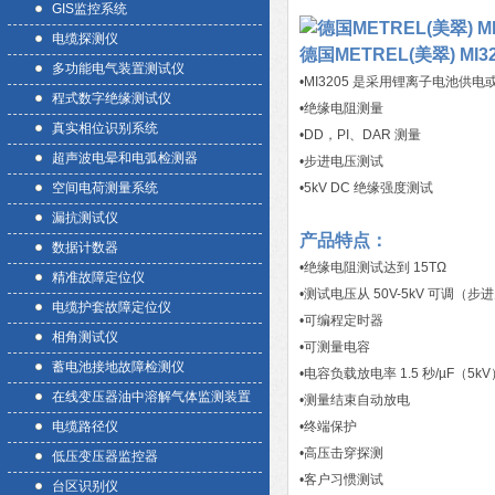
GIS监控系统
电缆探测仪
德国METREL(美翠) M
多功能电气装置测试仪
•MI3205 是采用锂离子电池供
程式数字绝缘测试仪
•绝缘电阻测量
真实相位识别系统
•DD，PI、DAR 测量
超声波电晕和电弧检测器
•步进电压测试
空间电荷测量系统
•5kV DC 绝缘强度测试
漏抗测试仪
产品特点：
数据计数器
•绝缘电阻测试达到 15TΩ
精准故障定位仪
•测试电压从 50V-5kV 可调（步进为
电缆护套故障定位仪
•可编程定时器
相角测试仪
•可测量电容
蓄电池接地故障检测仪
•电容负载放电率 1.5 秒/µF（5kV
在线变压器油中溶解气体监测装置
•测量结束自动放电
电缆路径仪
•终端保护
•高压击穿探测
低压变压器监控器
•客户习惯测试
台区识别仪