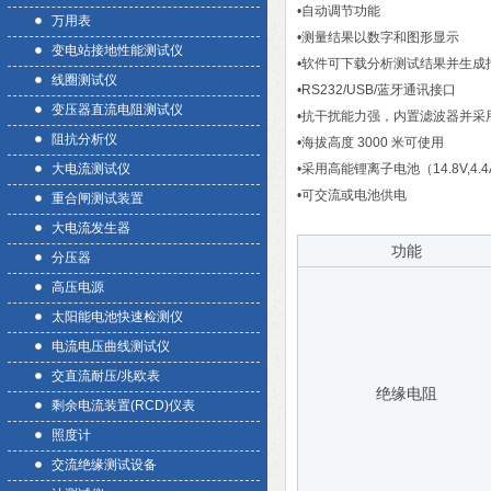
•自动调节功能
万用表
•测量结果以数字和图形显示
变电站接地性能测试仪
•软件可下载分析测试结果并生成
线圈测试仪
•RS232/USB/蓝牙通讯接口
变压器直流电阻测试仪
•抗干扰能力强，内置滤波器并采
阻抗分析仪
•海拔高度 3000 米可使用
大电流测试仪
•采用高能锂离子电池（14.8V,4.4
•可交流或电池供电
重合闸测试装置
大电流发生器
功能
分压器
高压电源
太阳能电池快速检测仪
电流电压曲线测试仪
交直流耐压/兆欧表
绝缘电阻
剩余电流装置(RCD)仪表
照度计
交流绝缘测试设备