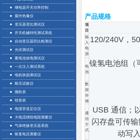
继电器开关功率控制
产品规格
紫外热像仪
变压器变比测试仪
项
目
开关机械特性测试系统
输
120/240
自动变压器匝比检测仪
入
电
光伏测试仪
源
蓄电池放电测试仪
镍氢电池组（可
电
一次注入测试系统
池
电机铁损测试仪
耐压试验仪
数
据
微欧表
存
钳形表
储
USB 通信
电缆管道定位仪
通
大电流绕组电阻测量仪
信
闪存盘可传输
方
气体绝缘变压器系统
式
动写
恢复电压测量仪