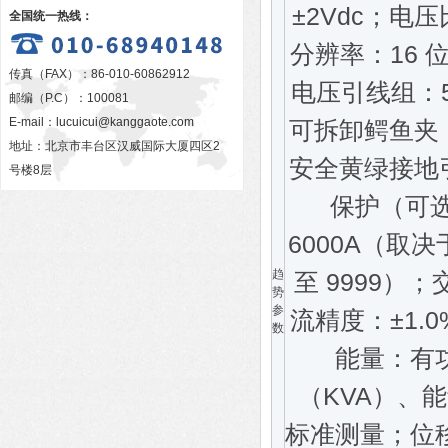
±2Vdc；电压
全国统一热线：
分辨率：16 位
传真（FAX）：86-010-60862912
电压引线组：5
邮编（P.C）：100081
E-mail：
lucuicui@kanggaote.com
可拆卸鳄鱼夹
地址：北京市丰台区汉威国际大厦四区2
安全黄绿接地
号楼8层
保护（可选
6000A（取
趋
至 9999）；
势
参
流精度：±1.
数
能量：有
（KVA）、能
标准测量；位移