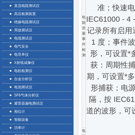
准；快速电
直流电阻测试仪
高压检测装置
IEC61000
电
绝缘电阻测试仪
能
质
记录所有启用
局放测试仪
量
电缆测试仪
事
1 度；事件
件
电气安全
检
形，可设置*
电导率仪
测
X射线成像仪
获：周期性捕
电机检测仪
期，可设置*多
合金分析仪
形捕获；电
电池测试仪
SF6气体分析仪
隔，按 IEC6
避雷器漏电测试仪
道的波形，可设
相位计
智能设备
功率计
电