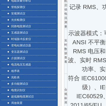
电能质量分析仪
机
启
记录 RMS
管线探测仪
动
安规测试仪
电
流
光伏检测仪
测
回路电阻测试仪
量
示波器模式：
互感器测试仪
时域脉冲反射仪
实
ANSI 不
时
变电站测试仪器
数
RMS 电压
变压器测试仪
据
查
介损测试仪
波、实时 RM
看
电流电压互感器
功率、实
相序表
符合 IEC61000 
兆欧表
多功能测试仪
级）、IEC6
合
电缆识别仪
规
IEC60529
超低频电缆测试仪
标
准
局放装置
2011/65/EU、