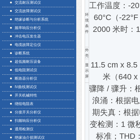
交流耐压测试仪
工作温度：-20°
交流故障测试仪
环
60°C（-22
绝缘诊断与分析系统
境
条
2000 米时：100
频率响应分析仪
件
冲击电压发生器
电缆故障定位仪
外
诊断系统
壳
超低频耐压设备
11.5 cm x 
显
低电阻测试仪
示
米（640 x
屏
断路器分析仪
骤降 / 骤升：根
IV曲线测试仪
开关机械特性
浪涌：根据电压和
绕组电阻表
期失真：根据电压
分接开关分析仪
扫频响应分析仪
变检测：1 微秒，
通用检测仪
标准；THD：
绝缘油介损测试仪