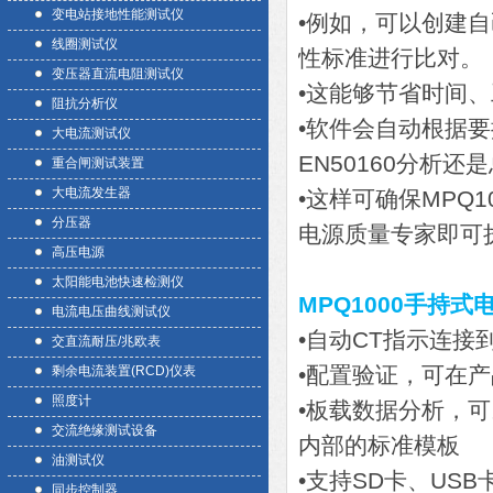
变电站接地性能测试仪
•例如，可以创建
线圈测试仪
性标准进行比对。
变压器直流电阻测试仪
•这能够节省时间
阻抗分析仪
•软件会自动根据
大电流测试仪
EN50160分析
重合闸测试装置
大电流发生器
•这样可确保MPQ
分压器
电源质量专家即可
高压电源
太阳能电池快速检测仪
MPQ1000手持
电流电压曲线测试仪
•自动CT指示连接
交直流耐压/兆欧表
•配置验证，可在
剩余电流装置(RCD)仪表
照度计
•板载数据分析，
交流绝缘测试设备
内部的标准模板
油测试仪
•支持SD卡、US
同步控制器