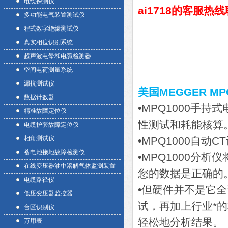
电缆探测仪
ai1718的客服热
多功能电气装置测试仪
程式数字绝缘测试仪
真实相位识别系统
超声波电晕和电弧检测器
空间电荷测量系统
漏抗测试仪
美国MEGGER M
数据计数器
•MPQ1000手
精准故障定位仪
性测试和耗能核算
电缆护套故障定位仪
相角测试仪
•MPQ1000自动
蓄电池接地故障检测仪
•MPQ1000分
在线变压器油中溶解气体监测装置
您的数据是正确的
电缆路径仪
•但硬件并不是它
低压变压器监控器
试，再加上行业*
台区识别仪
轻松地分析结果。
万用表