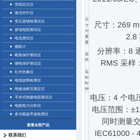
管线定位仪
激光对中仪
尺
变压器绕组测试仪
尺寸：269 mm 
寸
接地电阻测试仪
与
2.
重
电流测试仪
量
微欧计
分辨率：8 
采
断路保护测试仪
样
RMS 采样：
继电保护测试仪
红外热像仪
实
时
电缆故障检测仪
时
绝缘油耐压测定仪
钟
电压：4 个电压
手持式绝缘电阻测试仪
电能电力分析仪
电压范围：±15
多功能超声波检测仪
同时测量
查看全部产品
IEC61000
联系我们