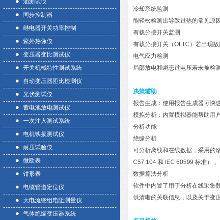
油测试仪
冷却系统监测
同步控制器
能轻松检测出导致过热的常见原因
继电器开关功率控制
有载分接开关监测
紫外热像仪
有载分接开关（OLTC）若出现故
变压器变比测试仪
电气应力检测
开关机械特性测试系统
局部放电和瞬态过电压若未被检测、
自动变压器匝比检测仪
决策辅助
光伏测试仪
报告生成：使用报告生成器可快速
蓄电池放电测试仪
模拟分析：内置模拟器能帮助用户
一次注入测试系统
分析功能
电机铁损测试仪
绝缘分析
耐压试验仪
可分析离线和在线数据，采用的诊
微欧表
C57.104 和 IEC 60599
钳形表
数据算法分析
软件中内置了用于分析在线采集数
电缆管道定位仪
供清晰的关联信息，以及关于变压器
大电流绕组电阻测量仪
气体绝缘变压器系统