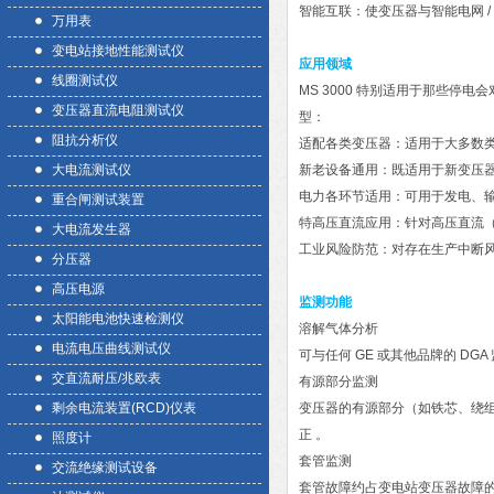
智能互联：使变压器与智能电网 /
万用表
变电站接地性能测试仪
应用领域
线圈测试仪
MS 3000 特别适用于那些
变压器直流电阻测试仪
型：
阻抗分析仪
适配各类变压器：适用于大多数类
大电流测试仪
新老设备通用：既适用于新变压器
电力各环节适用：可用于发电、输
重合闸测试装置
特高压直流应用：针对高压直流（
大电流发生器
工业风险防范：对存在生产中断风
分压器
高压电源
监测功能
太阳能电池快速检测仪
溶解气体分析
电流电压曲线测试仪
可与任何 GE 或其他品牌的 D
交直流耐压/兆欧表
有源部分监测
剩余电流装置(RCD)仪表
变压器的有源部分（如铁芯、绕
正 。
照度计
套管监测
交流绝缘测试设备
套管故障约占变电站变压器故障的 