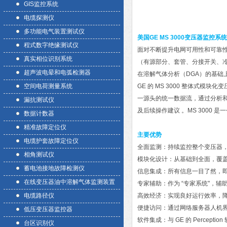
GIS监控系统
电缆探测仪
多功能电气装置测试仪
美国GE MS 3000变压器监控系统
程式数字绝缘测试仪
面对不断提升电网可用性和可靠
真实相位识别系统
（有源部分、套管、分接开关、
超声波电晕和电弧检测器
在溶解气体分析（DGA）的基础
空间电荷测量系统
GE 的 MS 3000 整体式
一源头的统一数据流，通过分析
漏抗测试仪
及后续操作建议 。MS 3000 
数据计数器
精准故障定位仪
主要优势
电缆护套故障定位仪
全面监测：持续监控整个变压器，
相角测试仪
模块化设计：从基础到全面，覆盖
蓄电池接地故障检测仪
信息集成：所有信息一目了然，即
在线变压器油中溶解气体监测装置
专家辅助：作为 “专家系统"，辅
电缆路径仪
高效经济：实现良好运行效率，降
便捷访问：通过网络服务器人机界
低压变压器监控器
软件集成：与 GE 的 Percept
台区识别仪