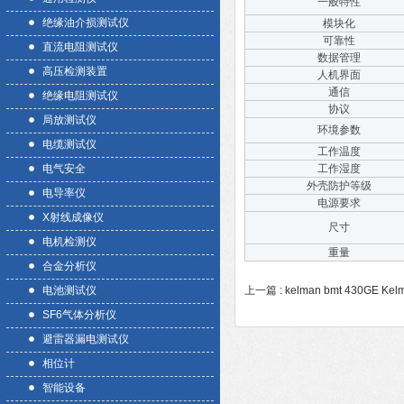
一般特性
绝缘油介损测试仪
模块化
可靠性
直流电阻测试仪
数据管理
高压检测装置
人机界面
通信
绝缘电阻测试仪
协议
局放测试仪
环境参数
电缆测试仪
工作温度
电气安全
工作湿度
外壳防护等级
电导率仪
电源要求
X射线成像仪
尺寸
电机检测仪
重量
合金分析仪
电池测试仪
上一篇 :
kelman bmt 430GE
SF6气体分析仪
避雷器漏电测试仪
相位计
智能设备