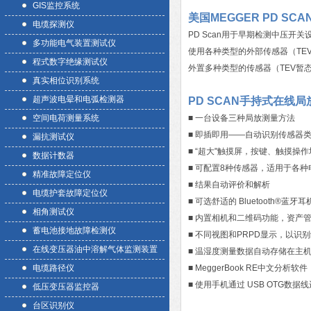
GIS监控系统
美国MEGGER PD S
电缆探测仪
PD Scan用于早期检测中压
多功能电气装置测试仪
使用各种类型的外部传感器（TE
程式数字绝缘测试仪
外置多种类型的传感器（TEV暂态
真实相位识别系统
超声波电晕和电弧检测器
PD SCAN手持式在线
空间电荷测量系统
■ 一台设备三种局放测量方法
■ 即插即用——自动识别传感器
漏抗测试仪
■ “超大"触摸屏，按键、触摸操
数据计数器
■ 可配置8种传感器，适用于各种
精准故障定位仪
■ 结果自动评价和解析
电缆护套故障定位仪
■ 可选舒适的 Bluetooth®蓝牙耳
相角测试仪
■ 内置相机和二维码功能，资产
蓄电池接地故障检测仪
■ 不同视图和PRPD显示，以识
在线变压器油中溶解气体监测装置
■ 温湿度测量数据自动存储在主
电缆路径仪
■ MeggerBook RE中文分析软件
■ 使用手机通过 USB OTG数
低压变压器监控器
台区识别仪