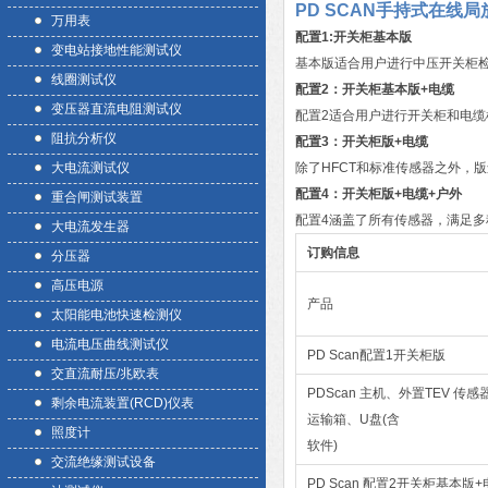
PD SCAN手持式在线
万用表
配置1:开关柜基本版
变电站接地性能测试仪
基本版适合用户进行中压开关柜
线圈测试仪
配置2：开关柜基本版+电缆
变压器直流电阻测试仪
配置2适合用户进行开关柜和电缆
阻抗分析仪
配置3：开关柜版+电缆
大电流测试仪
除了HFCT和标准传感器之外，
配置4：开关柜版+电缆+户外
重合闸测试装置
配置4涵盖了所有传感器，满足
大电流发生器
订购信息
分压器
高压电源
产品
太阳能电池快速检测仪
电流电压曲线测试仪
PD Scan配置1开关柜版
交直流耐压/兆欧表
PDScan 主机、外置TEV 
剩余电流装置(RCD)仪表
运输箱、U盘(含
照度计
软件)
交流绝缘测试设备
PD Scan 配置2开关柜基本版