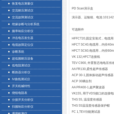
恢复电压测量仪
PD Scan演示盒
交流耐压测试仪
交流故障测试仪
演示器、运输箱、电池 101142
绝缘诊断与分析系统
可选附件
频率响应分析仪
冲击电压发生器
HFFCT20,固定
HFCT SC40
电缆故障定位仪
HFCT SC60
诊断系统
VK 132,
超低频耐压设备
TEV C900,
低电阻测试仪
AA FR130
断路器分析仪
ACP 30-1
IV曲线测试仪
ACP 3
开关机械特性
AA PR400
绕组电阻表
VK155, 用于V
THS 55,
分接开关分析仪
THS 55温
扫频响应分析仪
FC 1,TE
通用检测仪