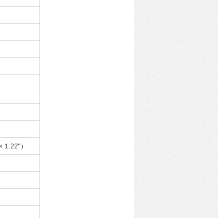
）
× 1.22"）