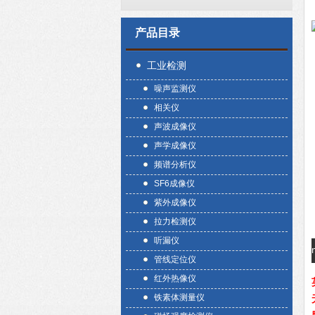
产品目录
工业检测
噪声监测仪
相关仪
声波成像仪
声学成像仪
频谱分析仪
SF6成像仪
紫外成像仪
拉力检测仪
听漏仪
管线定位仪
红外热像仪
铁素体测量仪