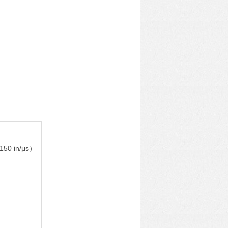
150 in/μs）