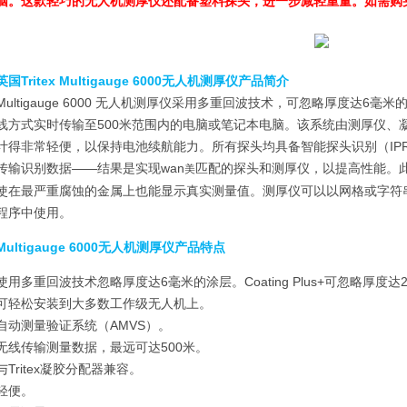
脑。这款轻巧的无人机测厚仪还配备塑料探头，进一步减轻重量。如需购
英国Tritex Multigauge 6000无人机测厚仪
产品简介
Multigauge 6000 无人机测厚仪采用多重回波技术，可忽略厚度达
线方式实时传输至500米范围内的电脑或笔记本电脑。该系统由测厚仪、
计得非常轻便，以保持电池续航能力。所有探头均具备智能探头识别（IP
传输识别数据——结果是实现wan
匹配的探头和测厚仪，以提高性能。此
美
使在最严重腐蚀的金属上也能显示真实测量值。测厚仪可以以网格或字符
程序中使用。
Multigauge 6000无人机测厚仪产品特点
使用多重回波技术忽略厚度达6毫米的涂层。Coating Plus+可忽略厚度
可轻松安装到大多数工作级无人机上。
自动测量验证系统（AMVS）。
无线传输测量数据，最远可达500米。
与Tritex凝胶分配器兼容。
轻便。