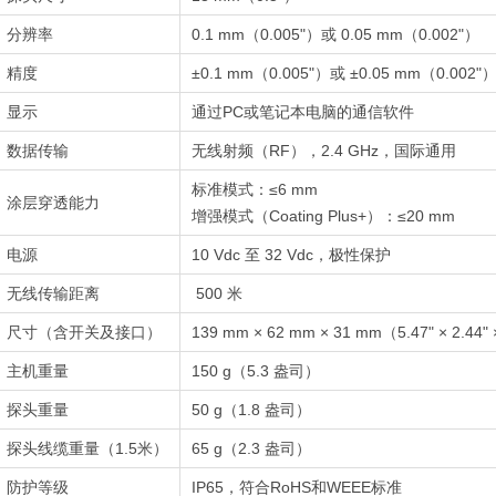
分辨率
0.1 mm（0.005"）或 0.05 mm（0.002"）
精度
±0.1 mm（0.005"）或 ±0.05 mm（0.002"
显示
通过PC或笔记本电脑的通信软件
数据传输
无线射频（RF），2.4 GHz，国际通用
标准模式：≤6 mm
涂层穿透能力
增强模式（Coating Plus+）：≤20 mm
电源
10 Vdc 至 32 Vdc，极性保护
无线传输距离
500 米
尺寸（含开关及接口）
139 mm × 62 mm × 31 mm（5.47" × 2.44" 
主机重量
150 g（5.3 盎司）
探头重量
50 g（1.8 盎司）
探头线缆重量（1.5米）
65 g（2.3 盎司）
防护等级
IP65，符合RoHS和WEEE标准