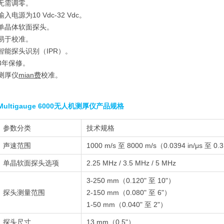
无需调零。
输入电源为10 Vdc-32 Vdc。
单晶体软面探头。
易于校准。
智能探头识别（IPR）。
3年保修。
测厚仪
mian费
校准。
Multigauge 6000无人机测厚仪产品规格
参数分类
技术规格
声速范围
1000 m/s 至 8000 m/s（0.0394 in/μs 至 0.3
单晶软面探头选项
2.25 MHz / 3.5 MHz / 5 MHz
3-250 mm（0.120" 至 10"）
探头测量范围
2-150 mm（0.080" 至 6"）
1-50 mm（0.040" 至 2"）
探头尺寸
13 mm（0.5"）