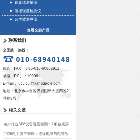
铁素体测量仪
磁场强度检测仪
超声波测厚仪
查看全部产品
联系我们
全国统一热线：
传真（FAX）：86-010-60862912
邮编（P.C）：100081
E-mail：
lucuicui@kanggaote.com
地址：北京市丰台区汉威国际大厦四区2
号楼8层
相关文章
电力行业SF6设备湿度检测：7项合规露
点仪技术方案
2026电力资产管理：绝缘电阻与电缆故