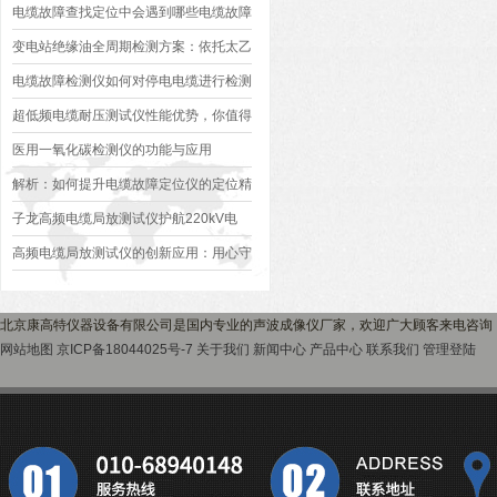
障测试仪成套采购百科全书
电缆故障查找定位中会遇到哪些电缆故障
问题呢，原因和影响有哪些？
变电站绝缘油全周期检测方案：依托太乙
介损测试仪满足合规要求
电缆故障检测仪如何对停电电缆进行检测
超低频电缆耐压测试仪性能优势，你值得
拥有
医用一氧化碳检测仪的功能与应用
解析：如何提升电缆故障定位仪的定位精
度
子龙高频电缆局放测试仪护航220kV电
缆，精准电缆故障定位
高频电缆局放测试仪的创新应用：用心守
护变电站的安全运行
北京康高特仪器设备有限公司是国内专业的声波成像仪厂家，欢迎广大顾客来电咨询
网站地图
京ICP备18044025号-7
关于我们
新闻中心
产品中心
联系我们
管理登陆