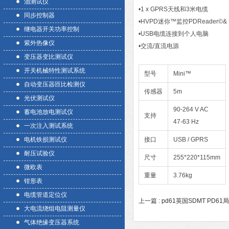
油测试仪
•1 x GPRS天线和3米电缆
同步控制器
•HVPD迷你™监控PDReader©
继电器开关功率控制
•USB电缆连接到个人电脑
紫外热像仪
•交流/直流电源
变压器变比测试仪
开关机械特性测试系统
型号
Mini™
自动变压器匝比检测仪
传感器
5m
光伏测试仪
90-264 V AC
蓄电池放电测试仪
支持
47-63 Hz
一次注入测试系统
电机铁损测试仪
接口
USB / GPRS
耐压试验仪
尺寸
255*220*115mm
微欧表
重量
3.76kg
钳形表
电缆管道定位仪
上一篇 :
pd61英国SDMT PD
大电流绕组电阻测量仪
气体绝缘变压器系统