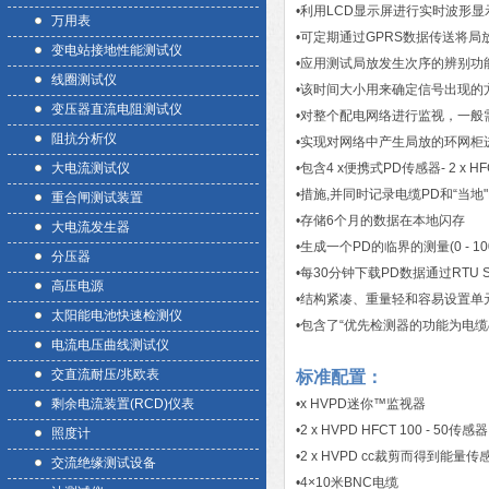
•利用LCD显示屏进行实时波形显
万用表
•可定期通过GPRS数据传送将局
变电站接地性能测试仪
•应用测试局放发生次序的辨别功
线圈测试仪
•该时间大小用来确定信号出现的
变压器直流电阻测试仪
•对整个配电网络进行监视，一般需
阻抗分析仪
•实现对网络中产生局放的环网柜
大电流测试仪
•包含4 x便携式PD传感器- 2 x
•措施,并同时记录电缆PD和“当地"
重合闸测试装置
•存储6个月的数据在本地闪存
大电流发生器
•生成一个PD的临界的测量(0 - 10
分压器
•每30分钟下载PD数据通过RTU S
高压电源
•结构紧凑、重量轻和容易设置单
太阳能电池快速检测仪
•包含了“优先检测器的功能为电缆&
电流电压曲线测试仪
交直流耐压/兆欧表
标准配置：
剩余电流装置(RCD)仪表
•x HVPD迷你™监视器
•2 x HVPD HFCT 100 - 50传感器
照度计
•2 x HVPD cc裁剪而得到能量传
交流绝缘测试设备
•4×10米BNC电缆