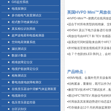
GIS监控系统
电缆探测仪
英国HVPD Mini™局
多功能电气装置测试仪
•HVPD-Mini™–便携式在
程式数字绝缘测试仪
•适合于对所有类型的纸绝缘、交
真实相位识别系统
•对45kV 及以下电力设备进行在
超声波电晕和电弧检测器
•局放信号由HFCT 和 TEV 传
空间电荷测量系统
•该系统可同时获取来自两个HFC
•并对输送至馈送缆线或开关设备
漏抗测试仪
•在 7 个色阶的LED 阵列上，
数据计数器
精准故障定位仪
电缆护套故障定位仪
产品特点：
相角测试仪
•对MV电缆、金属外壳开关设备和
蓄电池接地故障检测仪
•结构紧凑，重量轻，既可以作为
在线变压器油中溶解气体监测装置
•兼容TEV技术HFCT测试技术
电缆路径仪
•通过HFCT和TEV 局放信号
•对局放及其发展趋势进行动态监
低压变压器监控器
•可存储多达12个月的局放监测资
台区识别仪