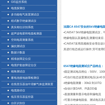
GIS监控系统
电缆探测仪
多功能电气装置测试仪
程式数字绝缘测试仪
法国CA 6547安全的5kV绝缘电
真实相位识别系统
•
CA6547 5kV绝缘电阻测试
超声波电晕和电弧检测器
绝缘电阻以及漏电流;测量结束后
空间电荷测量系统
•
CA6547采用高规格安全理念
漏抗测试仪
其进行组态或运行操作;另可使用D
数据计数器
精准故障定位仪
电缆护套故障定位仪
6547绝缘电阻测试仪
产品特点
：
相角测试仪
•
固定测试电压档位：500V、1000V
•
可自行组态设置测试电压(从40 到 
蓄电池接地故障检测仪
•
绝缘电阻测量：30kΩ 到10TΩ
在线变压器油中溶解气体监测装置
•
自动计算DAR、PI及DD值
电缆路径仪
•
直接测量和显示电容和漏电流
低压变压器监控器
•
可显示绝缘电阻值、测试电压及
台区识别仪