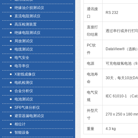
绝缘油介损测试仪
通讯接
RS 232
直流电阻测试仪
口
高压检测装置
直接打
透过串行或并行打
绝缘电阻测试仪
印结果
局放测试仪
PC软
DataView®（选购
电缆测试仪
件
电气安全
电源
可充电镍氢电池（9.6V 
电导率仪
X射线成像仪
电池寿
30天，每天10次DA
命
电机检测仪
合金分析仪
电气安
IEC 61010-1 （Cat.
电池测试仪
规
SF6气体分析仪
外型尺
270 x 250 x 180 m
避雷器漏电测试仪
寸
相位计
重量
4.3 kg
智能设备