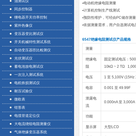
油测试仪
•
电动机绝缘电阻测量
同步控制器
•
计算机控制生产线测试
继电器开关功率控制
•
预防性维护，可经由PC储存测
•
依据测量需求，用户自选测试电
紫外热像仪
变压器变比测试仪
6547绝缘电阻测试仪产品规格
开关机械特性测试系统
测量
自动变压器匝比检测仪
光伏测试仪
绝缘电
固定测试电压：500/1
蓄电池放电测试仪
阻
10kΩ ~ 2 TΩ 1,0
一次注入测试系统
电压
1 至 5,100V (15H
电机铁损测试仪
电容
0.001 至 49.99F
耐压试验仪
泄露电
微欧表
0.000nA 至 3,000A
流
钳形表
电缆管道定位仪
功能
大电流绕组电阻测量仪
显示屏
大型LCD
气体绝缘变压器系统