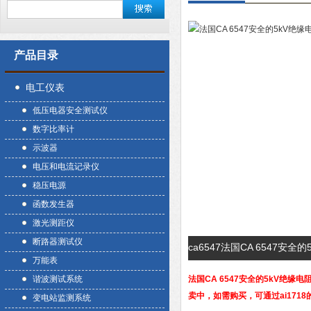
产品目录
电工仪表
低压电器安全测试仪
数字比率计
示波器
电压和电流记录仪
稳压电源
函数发生器
激光测距仪
断路器测试仪
ca6547法国CA 6547
万能表
谐波测试系统
法国CA 6547安全的5kV绝缘电
卖中，如需购买，可通过ai171
变电站监测系统