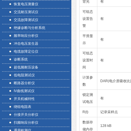
背光
有
恢复电压测量仪
可组态
交流耐压测试仪
设置告
有
交流故障测试仪
警
绝缘诊断与分析系统
频率响应分析仪
平滑显
有
示
冲击电压发生器
电缆故障定位仪
可组态
诊断系统
设置时
有
超低频耐压设备
间
低电阻测试仪
计算参
DAR(电介质吸收比)
断路器分析仪
数
IV曲线测试仪
锁定测
有
开关机械特性
试电压
绕组电阻表
R(t)
记录采样点
分接开关分析仪
数据存
扫频响应分析仪
128 kB
储内存
通用检测仪