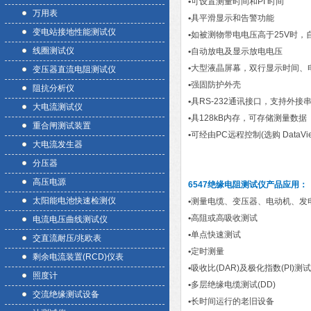
•
可设置测量时间和PI 时间
万用表
•
具平滑显示和告警功能
变电站接地性能测试仪
•
如被测物带电电压高于25V时，
线圈测试仪
•
自动放电及显示放电电压
•
大型液晶屏幕，双行显示时间、
变压器直流电阻测试仪
•
强固防护外壳
阻抗分析仪
•
具RS-232通讯接口，支持外接
大电流测试仪
•
具128kB内存，可存储测量数据
重合闸测试装置
•
可经由PC远程控制(选购 DataVie
大电流发生器
分压器
高压电源
6547绝缘电阻测试仪
产品应用
：
太阳能电池快速检测仪
•
测量电缆、变压器、电动机、发
•
高阻或高吸收测试
电流电压曲线测试仪
•
单点快速测试
交直流耐压/兆欧表
•
定时测量
剩余电流装置(RCD)仪表
•
吸收比(DAR)及极化指数(PI)测试
照度计
•
多层绝缘电缆测试(DD)
交流绝缘测试设备
•
长时间运行的老旧设备