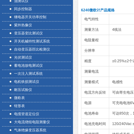
油测试仪
同步控制器
6240微欧计产品规格
继电器开关功率控制
电气特性
紫外热像仪
测量方法
4线法
变压器变比测试仪
电阻量程
开关机械特性测试系统
自动变压器匝比检测仪
分辨率
光伏测试仪
精度
±0.25%±2
蓄电池放电测试仪
测量电流
一次注入测试系统
电机铁损测试仪
测量模式
电感性
耐压试验仪
电流方向反转
可由寄生电压
微欧表
电源
可充电电池6V，
钳形表
电池寿命
可达850次，
电缆管道定位仪
大电流绕组电阻测量仪
电池充电时间
120/240Vac
气体绝缘变压器系统