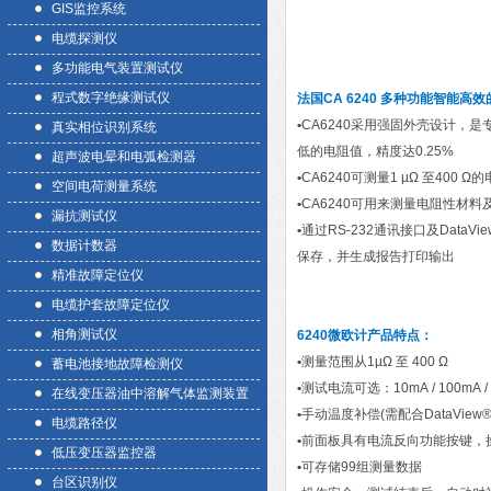
GIS监控系统
电缆探测仪
多功能电气装置测试仪
程式数字绝缘测试仪
法国CA 6240 多种功能智能高效
•
CA6240采用强固外壳设计，
真实相位识别系统
低的电阻值，精度达0.25%
超声波电晕和电弧检测器
•
CA6240可测量1 µΩ 至400
空间电荷测量系统
•
CA6240可用来测量电阻性材
漏抗测试仪
•
通过RS-232通讯接口及Dat
数据计数器
保存，并生成报告打印输出
精准故障定位仪
电缆护套故障定位仪
相角测试仪
6240微欧计
产品特点
：
•
测量范围从1µΩ 至 400 Ω
蓄电池接地故障检测仪
•
测试电流可选：10mA / 100mA / 1
在线变压器油中溶解气体监测装置
•
手动温度补偿(需配合DataView
电缆路径仪
•
前面板具有电流反向功能按键，
低压变压器监控器
•
可存储99组测量数据
台区识别仪