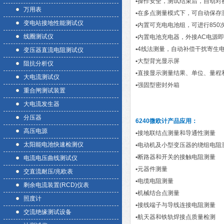
•
操作安全，测试结束后，自动对
万用表
•
在多点测量模式下，可自动保存
变电站接地性能测试仪
•
内置可充电电池组，可进行850
线圈测试仪
•
内置电池充电器，外接AC电源
•
4线法测量，自动补偿干扰寄生
变压器直流电阻测试仪
•
大型背光显示屏
阻抗分析仪
•
直接显示测量结果、单位、量程
大电流测试仪
•
强固型密封外箱
重合闸测试装置
大电流发生器
分压器
6240微欧计
产品应用：
高压电源
•
接地联结点测量和导通性测量
太阳能电池快速检测仪
•
电动机及小型变压器的绕组电阻
•
断路器和开关的接触电阻测量
电流电压曲线测试仪
•
元器件测量
交直流耐压/兆欧表
•
电缆电阻测量
剩余电流装置(RCD)仪表
•
机械结合点测量
照度计
•
接线端子与导线连接电阻测量
交流绝缘测试设备
•
航天器和铁轨焊接点质量检测