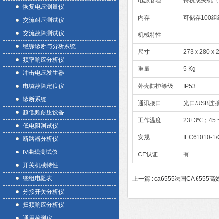
电源管理
待机或关机（4
恢复电压测量仪
内存
可储存100组
交流耐压测试仪
交流故障测试仪
机械特性
绝缘诊断与分析系统
尺寸
273 x 280 x
频率响应分析仪
重量
5 Kg
冲击电压发生器
电缆故障定位仪
外壳防护等级
IP53
诊断系统
通讯接口
光口/USB连
超低频耐压设备
工作温度
23±3℃；45 
低电阻测试仪
安规
IEC61010-1/C
断路器分析仪
IV曲线测试仪
CE认证
有
开关机械特性
绕组电阻表
上一篇 :
ca6555法国CA 655
分接开关分析仪
扫频响应分析仪
通用检测仪