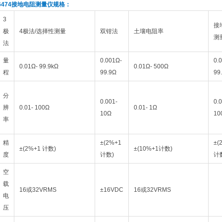
6474
接地电阻测量仪规格：
3
接
极
4极法/选择性测量
双钳法
土壤电阻率
测
法
量
0.001Ω-
0.
0.01Ω- 99.9kΩ
0.01Ω- 500Ω
程
99.9Ω
99
分
0.001-
0.0
辨
0.01- 100Ω
0.01- 1Ω
10Ω
10
率
精
±(2%+1
±(
±(2%+1 计数)
±(10%+1计数)
度
计数)
计
空
载
16或32VRMS
±16VDC
16或32VRMS
电
压