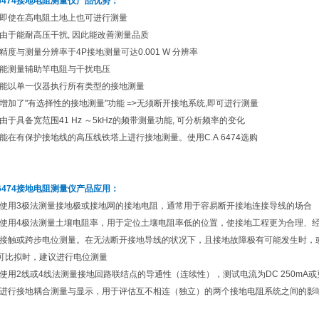
6474
接地电阻测量仪
产品优势：
即使在高电阻土地上也可进行测量
由于能耐高压干扰, 因此能改善测量品质
精度与测量分辨率于4P接地测量可达0.001 W 分辨率
能测量辅助竿电阻与干扰电压
能以单一仪器执行所有类型的接地测量
增加了"有选择性的接地测量"功能 =>无须断开接地系统,即可进行测量
由于具备宽范围41 Hz ～5kHz的频带测量功能, 可分析频率的变化
能在有保护接地线的高压线铁塔上进行接地测量。使用C.A 6474选购
6474
接地电阻测量仪
产品应用：
使用3极法测量接地极或接地网的接地电阻，通常用于容易断开接地连接导线的场合
使用4极法测量土壤电阻率，用于定位土壤电阻率低的位置，使接地工程更为合理、
接触或跨步电位测量。在无法断开接地导线的状况下，且接地故障极有可能发生时，
可比拟时，建议进行电位测量
使用2线或4线法测量接地回路联结点的导通性（连续性），测试电流为DC 250m
进行接地耦合测量与显示，用于评估互不相连（独立）的两个接地电阻系统之间的影