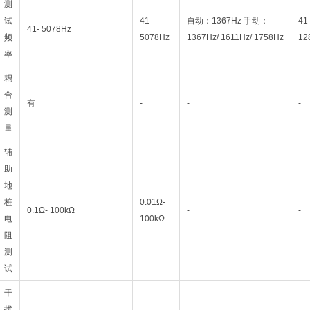
测
试
41-
自动：1367Hz 手动：
41
41- 5078Hz
频
5078Hz
1367Hz/ 1611Hz/ 1758Hz
12
率
耦
合
有
-
-
-
测
量
辅
助
地
桩
0.01Ω-
0.1Ω- 100kΩ
-
-
电
100kΩ
阻
测
试
干
扰