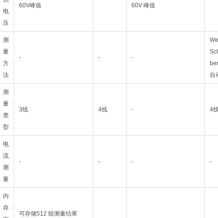
60V峰值
60V 峰值
电
压
测
We
量
Sc
-
-
-
方
be
法
自
测
量
3线
4线
-
4
类
型
电
流
-
-
-
-
测
量
内
存
可存储512 组测量结果