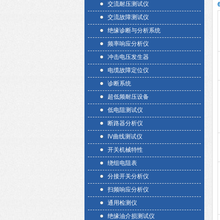
交流耐压测试仪
交流故障测试仪
绝缘诊断与分析系统
频率响应分析仪
冲击电压发生器
电缆故障定位仪
诊断系统
超低频耐压设备
低电阻测试仪
断路器分析仪
IV曲线测试仪
开关机械特性
绕组电阻表
分接开关分析仪
扫频响应分析仪
通用检测仪
绝缘油介损测试仪