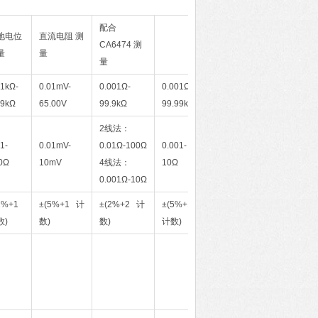
配合
地电位
直流电阻 测
CA6474 测
量
量
量
01kΩ-
0.01mV-
0.001Ω-
0.001Ω-
.9kΩ
65.00V
99.9kΩ
99.99kΩ
2线法：
1-
0.01mV-
0.01Ω-100Ω
0.001-
0Ω
10mV
4线法：
10Ω
0.001Ω-10Ω
2%+1
±(5%+1 计
±(2%+2 计
±(5%+1
数)
数)
数)
计数)