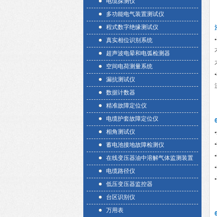
电缆探测仪
多功能电气装置测试仪
程式数字绝缘测试仪
•
真实相位识别系统
超声波电晕和电弧检测器
空间电荷测量系统
•
漏抗测试仪
数据计数器
精准故障定位仪
电缆护套故障定位仪
相角测试仪
•
•
蓄电池接地故障检测仪
•
在线变压器油中溶解气体监测装置
•
电缆路径仪
•
低压变压器监控器
台区识别仪
万用表