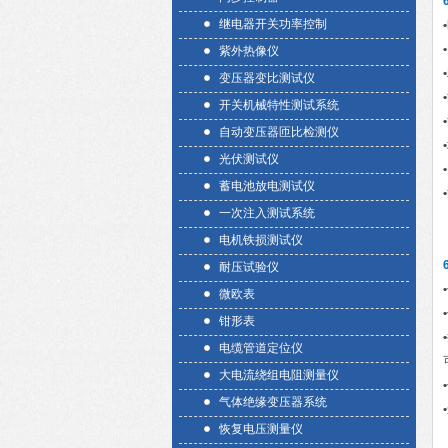
继电器开关功率控制
•
•
紫外热像仪
•
变压器变比测试仪
•
开关机械特性测试系统
•
自动变压器匝比检测仪
•
光伏测试仪
•
蓄电池放电测试仪
•
一次注入测试系统
电机铁损测试仪
耐压试验仪
•
微欧表
•
钳形表
•
电缆管道定位仪
大电流绕组电阻测量仪
•
气体绝缘变压器系统
•
恢复电压测量仪