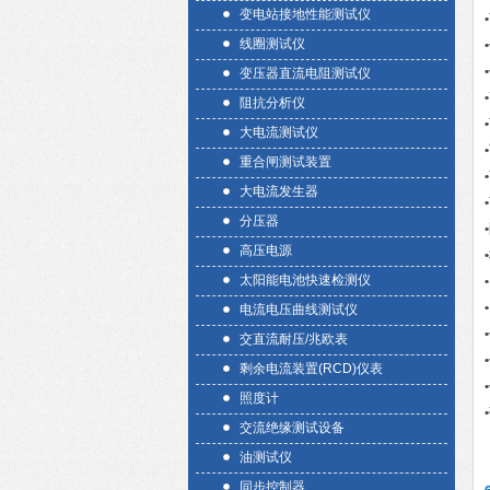
变电站接地性能测试仪
•
线圈测试仪
•
•
变压器直流电阻测试仪
•
阻抗分析仪
•
大电流测试仪
•
重合闸测试装置
•
大电流发生器
•
分压器
•
高压电源
•
太阳能电池快速检测仪
•
•
电流电压曲线测试仪
•
交直流耐压/兆欧表
•
剩余电流装置(RCD)仪表
•
照度计
•
交流绝缘测试设备
油测试仪
同步控制器