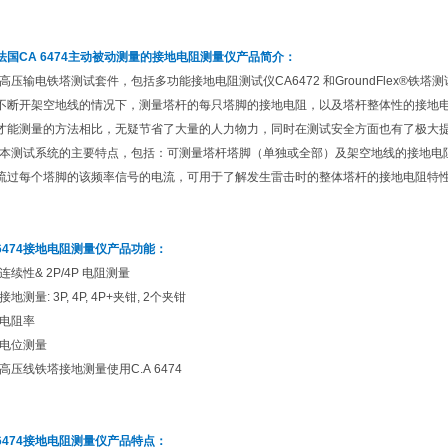
法国CA 6474主动被动测量的接地电阻测量仪
产品简介：
高压输电铁塔测试套件，包括多功能接地电阻测试仪CA6472 和GroundFlex®铁
不断开架空地线的情况下，测量塔杆的每只塔脚的接地电阻，以及塔杆整体性的接地
才能测量的方法相比，无疑节省了大量的人力物力，同时在测试安全方面也有了极大
本测试系统的主要特点，包括：可测量塔杆塔脚（单独或全部）及架空地线的接地电阻
流过每个塔脚的该频率信号的电流，可用于了解发生雷击时的整体塔杆的接地电阻特
6474
接地电阻测量仪
产品功能：
连续性& 2P/4P 电阻测量
接地测量: 3P, 4P, 4P+夹钳, 2个夹钳
电阻率
电位测量
高压线铁塔接地测量使用C.A 6474
6474
接地电阻测量仪
产品特点：