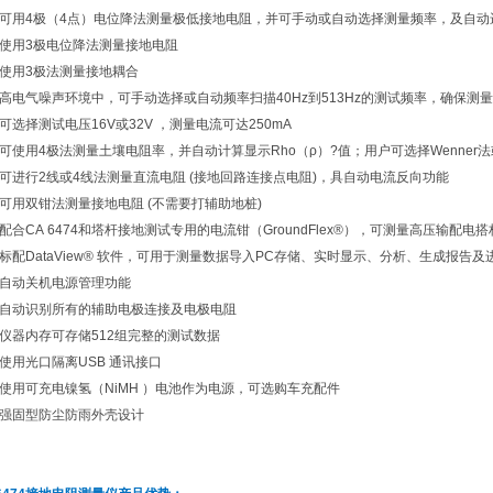
可用4极（4点）电位降法测量极低接地电阻，并可手动或自动选择测量频率，及自动
使用3极电位降法测量接地电阻
使用3极法测量接地耦合
高电气噪声环境中，可手动选择或自动频率扫描40Hz到513Hz的测试频率，确保测
可选择测试电压16V或32V ，测量电流可达250mA
可使用4极法测量土壤电阻率，并自动计算显示Rho（ρ）?值；用户可选择Wenner法或Sc
可进行2线或4线法测量直流电阻 (接地回路连接点电阻)，具自动电流反向功能
可用双钳法测量接地电阻 (不需要打辅助地桩)
配合CA 6474和塔杆接地测试专用的电流钳（GroundFlex®），可测量高压输
标配DataView® 软件，可用于测量数据导入PC存储、实时显示、分析、生成报告
自动关机电源管理功能
自动识别所有的辅助电极连接及电极电阻
仪器内存可存储512组完整的测试数据
使用光口隔离USB 通讯接口
使用可充电镍氢（NiMH ）电池作为电源，可选购车充配件
强固型防尘防雨外壳设计