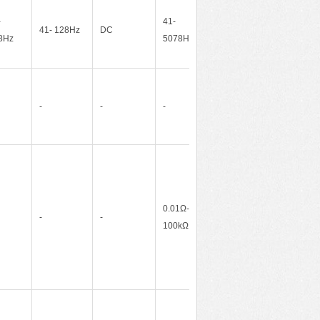
-
41-
41- 128Hz
DC
8Hz
5078Hz
-
-
-
0.01Ω-
-
-
100kΩ