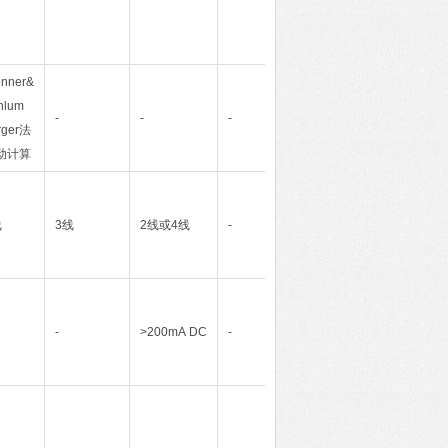
nner&
hlum
-
-
-
rger法
动计算
线
3线
2线或4线
-
-
>200mA DC
-