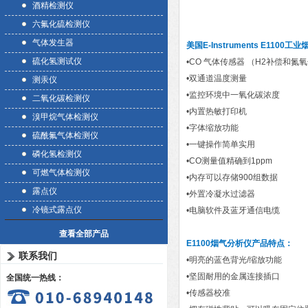
酒精检测仪
六氟化硫检测仪
气体发生器
美国E-Instruments E1100
硫化氢测试仪
•CO 气体传感器 （H2补偿和
•双通道温度测量
测汞仪
•监控环境中一氧化碳浓度
二氧化碳检测仪
•内置热敏打印机
溴甲烷气体检测仪
•字体缩放功能
硫酰氟气体检测仪
•一键操作简单实用
磷化氢检测仪
•CO测量值精确到1ppm
可燃气体检测仪
•内存可以存储900组数据
露点仪
•外置冷凝水过滤器
冷镜式露点仪
•电脑软件及蓝牙通信电缆
查看全部产品
E1100烟气分析仪
产品特点：
联系我们
•明亮的蓝色背光/缩放功能
•坚固耐用的金属连接插口
全国统一热线：
•传感器校准