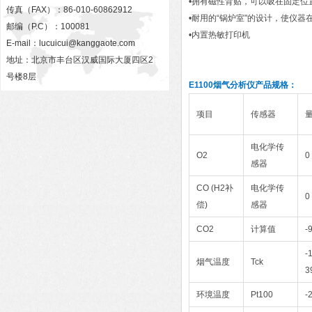
•拥有磁性背贴，可以吸在固定位
传真（FAX）：86-010-60862912
•耐用的“锅炉室"的设计，使仪
邮编（P.C）：100081
•内置热敏打印机
E-mail：
lucuicui@kanggaote.com
地址：北京市丰台区汉威国际大厦四区2
号楼8层
E1100烟气分析仪
产品规格：
项目
传感器
电化学传
O2
0
感器
CO (H2补
电化学传
0
偿)
感器
CO2
计算值
-
-
烟气温度
Tck
3
环境温度
Pt100
-