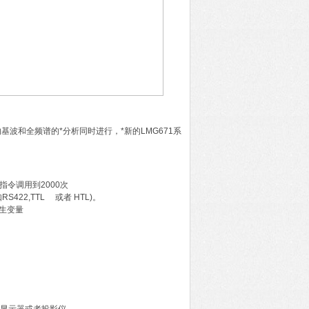
基波和全频谱的*分析同时进行，*新的LMG671系
过指令调用到2000次
22,TTL 或者 HTL)。
生变量