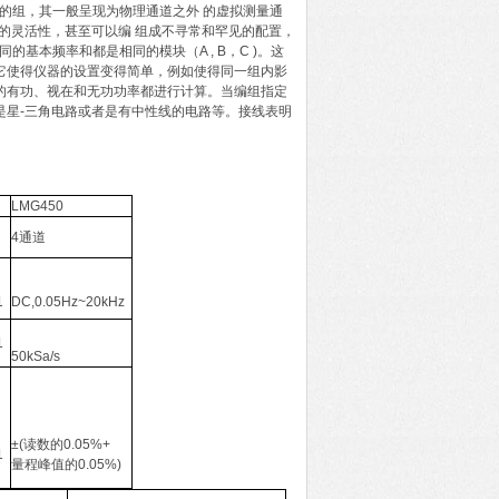
的组，其一般呈现为物理通道之外 的虚拟测量通
0的灵活性，甚至可以编 组成不寻常和罕见的配置，
基本频率和都是相同的模块（A , B，C )。这
它使得仪器的设置变得简单，例如使得同一组内影
的有功、视在和无功功率都进行计算。当编组指定
是星-三角电路或者是有中性线的电路等。接线表明
LMG450
4通道
71
DC,0.05Hz~20kHz
71
50kSa/s
±(读数的0.05%+
71
量程峰值的0.05%)