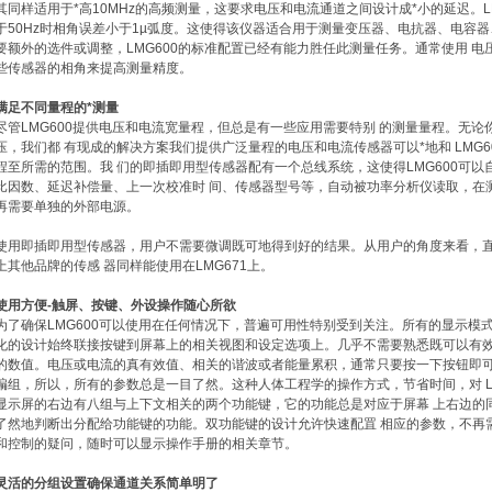
其同样适用于*高10MHz的高频测量，这要求电压和电流通道之间设计成*小的延迟。LM
于50Hz时相角误差小于1µ弧度。这使得该仪器适合用于测量变压器、电抗器、电容
要额外的选件或调整，LMG600的标准配置已经有能力胜任此测量任务。通常使用 
些传感器的相角来提高测量精度。
满足不同量程的*测量
尽管LMG600提供电压和电流宽量程，但总是有一些应用需要特别 的测量量程。无
压，我们都 有现成的解决方案我们提供广泛量程的电压和电流传感器可以*地和 LMG
程至所需的范围。我 们的即插即用型传感器配有一个总线系统，这使得LMG600可以
比因数、延迟补偿量、上一次校准时 间、传感器型号等，自动被功率分析仪读取，在测量
再需要单独的外部电源。
使用即插即用型传感器，用户不需要微调既可地得到好的结果。从用户的角度来看，
上其他品牌的传感 器同样能使用在LMG671上。
使用方便-触屏、按键、外设操作随心所欲
为了确保LMG600可以使用在任何情况下，普遍可用性特别受到关注。所有的显示模
化的设计始终联接按键到屏幕上的相关视图和设定选项上。几乎不需要熟悉既可以有
的数值。电压或电流的真有效值、相关的谐波或者能量累积，通常只要按一下按钮即可
编组，所以，所有的参数总是一目了然。这种人体工程学的操作方式，节省时间，对 L
显示屏的右边有八组与上下文相关的两个功能键，它的功能总是对应于屏幕 上右边的
了然地判断出分配给功能键的功能。双功能键的设计允许快速配罝 相应的参数，不再
和控制的疑问，随时可以显示操作手册的相关章节。
灵活的分组设置确保通道关系简单明了