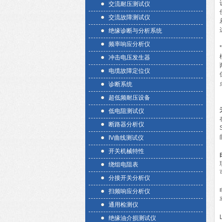
交流耐压测试仪
交流故障测试仪
绝缘诊断与分析系统
频率响应分析仪
冲击电压发生器
电缆故障定位仪
诊断系统
超低频耐压设备
低电阻测试仪
断路器分析仪
IV曲线测试仪
开关机械特性
绕组电阻表
分接开关分析仪
扫频响应分析仪
通用检测仪
绝缘油介损测试仪