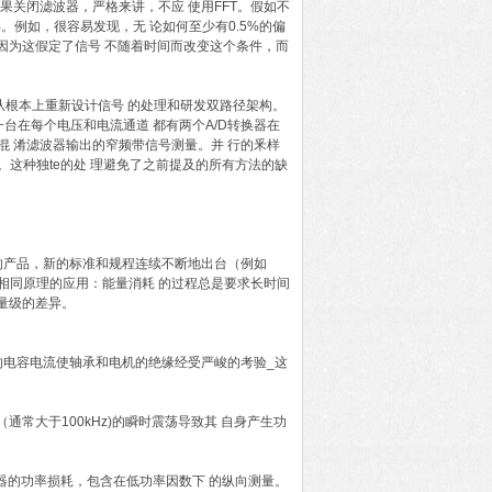
果关闭滤波器，严格来讲，不应 使用FFT。假如不
。例如，很容易发现，无 论如何至少有0.5%的偏
因为这假定了信号 不随着时间而改变这个条件，而
ER从根本上重新设计信号 的处理和研发双路径架构。
一台在每个电压和电流通道 都有两个A/D转换器在
混 淆滤波器输出的窄频带信号测量。并 行的釆样
。这种独te的处 理避免了之前提及的所有方法的缺
的产品，新的标准和规程连续不断地出台（例如
家用电器等相同原理的应用：能量消耗 的过程总是要求长时间
量级的差异。
电容电流使轴承和电机的绝缘经受严峻的考验_这
通常大于100kHz)的瞬时震荡导致其 自身产生功
波器的功率损耗，包含在低功率因数下 的纵向测量。