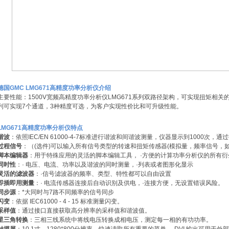
德国GMC LMG671高精度功率分析仪
介绍
主要性能：1500V宽频高精度功率分析仪LMG671系列双路径架构，可实现扭矩相关的
列可实现7个通道，3种精度可选，为客户实现性价比和可升级性能。
LMG671高精度功率分析仪
特点
谐波
：依照IEC/EN 61000-4-7标准进行谐波和间谐波测量，仪器显示到1000次，通
过程信号
：（(选件)可以输入所有信号类型的转速和扭矩传感器(模拟量，频率信号，如RS4
脚本编辑器
：用于特殊应用的灵活的脚本编辑工具， ·方便的计算功率分析仪的所有衍
同时性
：· 电压、电流、功率以及谐波的同时测量，·列表或者图形化显示
灵活的滤波器
：·信号滤波器的频率、类型、特性都可以自由设置
即插即用测量
：· 电流传感器连接后自动识别及供电，·连接方便，无设置错误风险。
同步源
：*大同时与7路不同频率的信号同步
闪变
：依据 IEC61000 - 4 - 15 标准测量闪变。
采样值
：通过接口直接获取高分辨率的采样值和谐波值。
星三角转换
：三相三线系统中将线电压转换成相电压，测定每一相的有功功率。