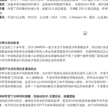
触摸屏
：10.1寸，1280*800分辨率，快速读取所有重要的菜单，·DVI 输出可用于
遥控
：设备所有功能的实时显示，远程操作和数据可视化，·全新的GUI 界面，操作流
容量
：内置了高容量的存储介质，标配16 G 固态硬盘，可增配 250 G 固态硬盘。
储。
通讯
：可进行以太网、RS232、以太网（VGA、CAN、CANopen 等）通讯，以及
功率分析的标准
在过去的三十多年里，ZES ZIMMER—直只专注于高精度功率测量技术，所以我们
般数据采集系统来尝试测量功率的人将会迅速需要面对它的局限性：共模抑制情况怎么样
可靠？对地电容是否足够小以便抵抗来自泄漏电流的干扰？在哪个频率范围厂家保证阐
针对功率测量设计的设备才能真正的满足这些高要求。
适用于任何应用的多通道组合
功率分析仪提供不同的精度等级，允许用户选择合适的仪器来完成手上的工作。毕竟不
率和精度*已经足够。令人遗憾的是，不是所有的测量应用都是如此。经常会出现如下
的带宽和精度等级。这是为什么LMG600提供三种不同的输入模块，并可以安装到同
制所需的测量仪器。这样一个低价格的解决方案能同样很好地达到你的要求，不需要
两种带宽下功率同时测量，双路径技术-无需妥协，毋庸置疑
传统的功率分析仪，被测信号首先经历模拟处理，然后经A/D转换器转换成数字信号进
量，也可经过抗混淆滤波器作为FFT分析的基础或进一步的数字滤波。由于A/D转换