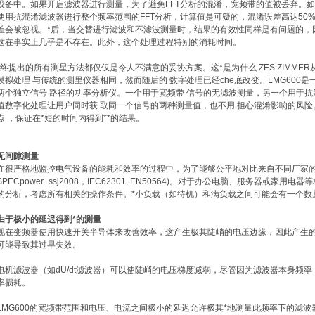
设备中。如果开启滤波器进行测量，为了避免FFT分析的混淆，宽频带的值被丢弃。如
使用抗混淆滤波器进行整个频率范围的FFT分析，计算值是可疑的，混淆误差高达50%
差会被忽视。*后，当交替进行滤波和不滤波测量时，结果的有效性同样是有问题的，
这在事实上几乎是不存在。此外，这个处理过程特别的消耗时间。
*终提出的所有测星方法都仅仅是令人不满意的妥协方案。这*是为什么 ZES ZIMM
模拟处理 与传统的测里仪器相同，然而随后的 数字处理已经che底改变。LMG600是
两个独立信号 路径的功率分析仪。一个用于宽频带 信号的无滤波测量，另一个用于抗
值数字化处理让用户同时获 取同一个信号的两种测量值，也不用 担心混淆影响的风险
点 ，保证在*短的时间内得到**的结果。
无间隙测量
在很严格地监控电气设备的能耗和效率的过程中，为了能够公平地对比来自不同厂家
SPECpower_ssj2008，IEC62301, EN50564)。对于办公电脑、服务器或
的分析，考虑所有相关的操作条件。*小负载（如待机）和满负载之间可能会有一个数
由于极小的延迟得到*的测量
现在变频器使用快速开关半导体来改善效率，这产生极其陡峭的电压边缘，因此产生的
可能导致其过早失效。
电机滤波器（如dU/dt滤波器）可以使陡峭的电压梯度减弱，尽管因为滤波器本身频率（
率损耗。
LMG600的宽频带范围和电压、电流之间极小的延迟允许极其*地测量此频率下的滤