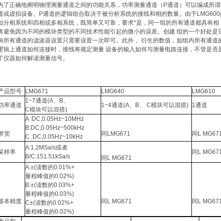
为了正确地阐明物理测量通道之间的功能关系，功率测量通道（P通道）可以编成所谓
道或虚拟设备。P通道的逻辑组合取决于被分析系统的接线和相的数量。由于LMG60
如分相系统和四相或多相系统，既简单又可靠，要求*是，同一组的所有通道都具有相 同的
将避免因为不同的模块类型的不同技术性能引起的微小的误差。创建 组的一个好处是
响所有通道的滤波器设置只需要设置一次即可。此外， 衍生的数值，如组内所有通道
逻辑上通道如何连接时，接线将规定测量 设备的输入如何与测量电路连接，不管是否
了仪器如何解读测量信号。
产品型号
LMG671
LMG640
LMG610
1~7通道(A、B、
功率通道
1~4通道(A、B、 C模块可以混搭)
1通道
C模块可以混搭)
A :DC,0.05Hz~10MHz
B:DC,0.05Hz~500kHz
带宽
同LMG671
同L MG6
C :DC,0.05Hz~10kHz
A:1.2MSa/s或者
采样率
同L MG6
B/C:151.51kSa/s
同L MG671
A:±(读数的0.01%+
量程峰值的0.02%)
B:±(读数的0.03%+
量程峰值的0.03%)
基本精度
同L MG671
同L MG6
C±(读数的0.02%+
量程峰值的0.02%)