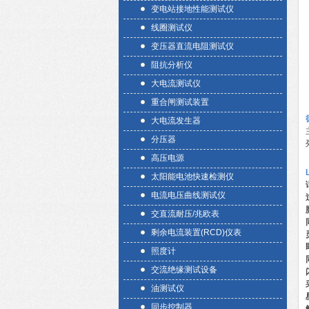
变电站接地性能测试仪
线圈测试仪
变压器直流电阻测试仪
阻抗分析仪
大电流测试仪
重合闸测试装置
大电流发生器
分压器
高压电源
太阳能电池快速检测仪
电流电压曲线测试仪
交直流耐压/兆欧表
剩余电流装置(RCD)仪表
照度计
交流绝缘测试设备
油测试仪
同步控制器