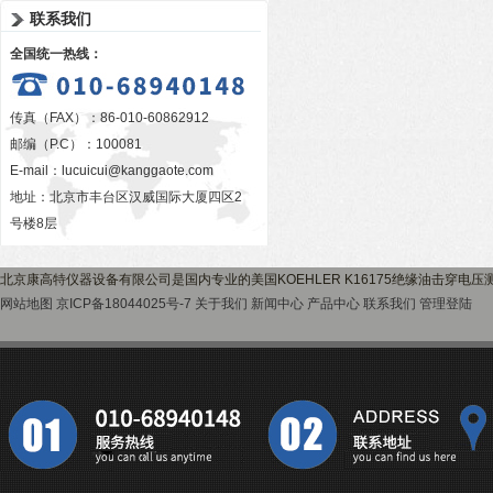
联系我们
全国统一热线：
传真（FAX）：86-010-60862912
邮编（P.C）：100081
E-mail：
lucuicui@kanggaote.com
地址：北京市丰台区汉威国际大厦四区2
号楼8层
北京康高特仪器设备有限公司是国内专业的美国KOEHLER K16175绝缘油击穿电
网站地图
京ICP备18044025号-7
关于我们
新闻中心
产品中心
联系我们
管理登陆