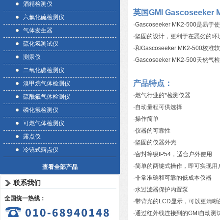
酒精检测仪
英国GMI Gascoseeke
六氟化硫检测仪
·Gascoseeker MK2-50
气体发生器
·坚固的设计，更利于在恶劣的环
硫化氢测试仪
·和Gascoseeker MK2-500
测汞仪
·Gascoseeker MK2-500
二氧化碳检测仪
产品特点：
溴甲烷气体检测仪
·燃气行业的*检测仪器
硫酰氟气体检测仪
·自动量程可供选择
磷化氢检测仪
·操作简单
可燃气体检测仪
·仪器的可靠性
露点仪
·坚固的仪器外壳
冷镜式露点仪
·密封等级IP54，适合户外使用
·简单的两键式操作，即可实现用
查看全部产品
·非常准确和可靠的低成本仪器
联系我们
·水过滤器保护内置泵
全国统一热线：
·带背光的LCD显示，可以更清
·通过红外线连接到的GMI自动测