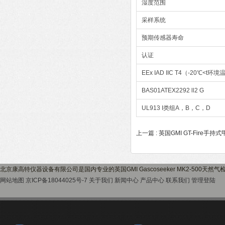
湿度范围
采样系统
预期传感器寿命
认证
EEx IAD IIC T4（-20℃<t环
BAS01ATEX2292 ll2 G
UL913 I类组A，B，C，D
上一篇 :
英国GMI GT-Fire手
北京康高特仪器设备有限公司是国内专业的英国GMI Gascoseeker MK2-500
网站地图
京ICP备18044025号-7
关于我们
新闻中心
产品中心
联系我们
管理登陆