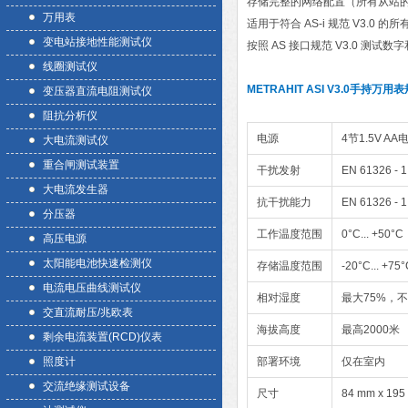
存储完整的网络配置（所有从站
万用表
适用于符合 AS-i 规范 V3.0
变电站接地性能测试仪
按照 AS 接口规范 V3.0 测
线圈测试仪
METRAHIT ASI V3.0手持万用表
变压器直流电阻测试仪
阻抗分析仪
电源
4节1.5V AA
大电流测试仪
重合闸测试装置
干扰发射
EN 61326 - 
大电流发生器
抗干扰能力
EN 61326 - 1
分压器
工作温度范围
0°C... +50°C
高压电源
太阳能电池快速检测仪
存储温度范围
-20°C... 
电流电压曲线测试仪
相对湿度
最大75%，
交直流耐压/兆欧表
海拔高度
最高2000米
剩余电流装置(RCD)仪表
照度计
部署环境
仅在室内
交流绝缘测试设备
尺寸
84 mm x 195