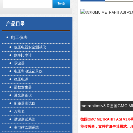
产品目录
电工仪表
低压电器安全测试仪
数字比率计
示波器
电压和电流记录仪
稳压电源
函数发生器
激光测距仪
断路器测试仪
metrahitasiv3.0德国GM
万能表
谐波测试系统
德国GMC METRAHIT ASI V3
能传感器，支持扩展寻址模式。现
变电站监测系统