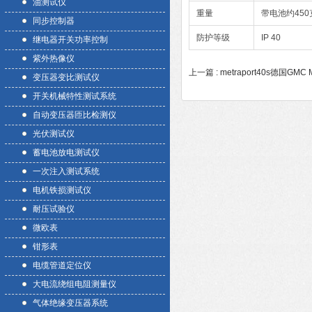
油测试仪
重量
带电池约450
同步控制器
防护等级
IP 40
继电器开关功率控制
紫外热像仪
上一篇 :
metraport40s德国GM
变压器变比测试仪
开关机械特性测试系统
自动变压器匝比检测仪
光伏测试仪
蓄电池放电测试仪
一次注入测试系统
电机铁损测试仪
耐压试验仪
微欧表
钳形表
电缆管道定位仪
大电流绕组电阻测量仪
气体绝缘变压器系统