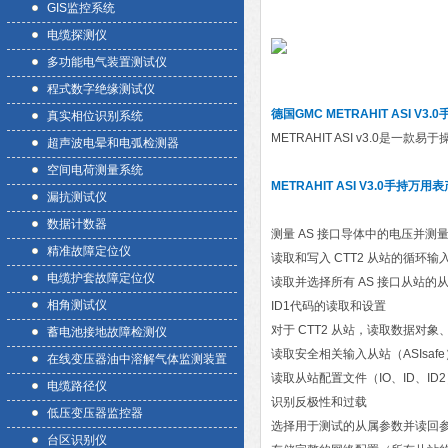
GIS监控系统
电缆探测仪
多功能电气装置测试仪
程式数字绝缘测试仪
德国GMC METRAHIT ASI V3
真实相位识别系统
METRAHIT ASI v3.0是
超声波电晕和电弧检测器
空间电荷测量系统
METRAHIT ASI V3.0手持万用表
漏抗测试仪
数据计数器
测量 AS 接口导体中的电压并测量 
精准故障定位仪
读取和写入 CTT2 从站的循环
电缆护套故障定位仪
读取并选择所有 AS 接口从站的从站地址 
相角测试仪
ID1代码的读取和设置
对于 CTT2 从站，读取数据对
蓄电池接地故障检测仪
读取安全相关输入从站（ASIsaf
在线变压器油中溶解气体监测装置
读取从站配置文件（IO、ID、ID
电缆路径仪
识别反极性和过载
低压变压器监控器
选择用于测试的从属参数并读回
台区识别仪