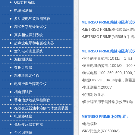
GIS监控系统
电缆探测仪
多功能电气装置测试仪
METRISO PRIME
绝缘电阻测试
程式数字绝缘测试仪
•METRISO PRIME模拟式
真实相位识别系统
•METRISO PRIME(M550U)
超声波电晕和电弧检测器
空间电荷测量系统
METRISO PRIME
绝缘电阻测试
•宽泛的测量范围: 10 kΩ ... 1 TΩ
漏抗测试仪
•测量电阻的范围: 100 kΩ ... 100 M
数据计数器
•测试电压: 100, 250, 500, 1000, 
精准故障定位仪
•根据DIN VDE 0413标准，测量至
电缆护套故障定位仪
•电压测量至2000V
相角测试仪
•简明对数显示
蓄电池接地故障检测仪
•保护端子用于消除集肤效应影响
在线变压器油中溶解气体监测装置
电缆路径仪
METRISO PRIME
标准配置：
•电池模块
低压变压器监控器
•5KV鳄鱼夹(KY 5000A)
台区识别仪