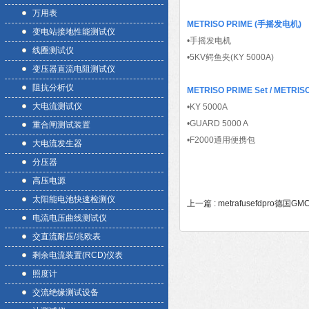
万用表
METRISO PRIME
(手摇发电机)
变电站接地性能测试仪
•手摇发电机
线圈测试仪
•5KV鳄鱼夹(KY 5000A)
变压器直流电阻测试仪
阻抗分析仪
METRISO PRIME Set / METRI
大电流测试仪
•KY 5000A
•GUARD 5000 A
重合闸测试装置
•F2000通用便携包
大电流发生器
分压器
高压电源
太阳能电池快速检测仪
上一篇 :
metrafusefdpro德国GM
电流电压曲线测试仪
交直流耐压/兆欧表
剩余电流装置(RCD)仪表
照度计
交流绝缘测试设备