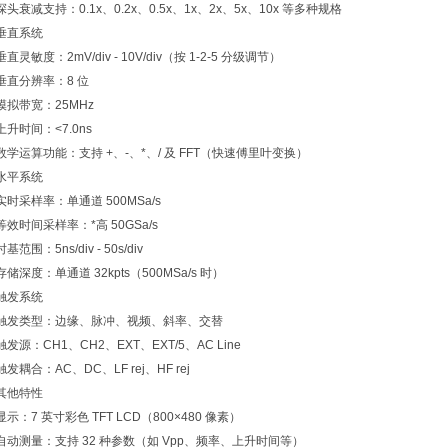
探头衰减支持：0.1x、0.2x、0.5x、1x、2x、5x、10x 等多种规格
垂直系统
垂直灵敏度：2mV/div - 10V/div（按 1-2-5 分级调节）
垂直分辨率：8 位
模拟带宽：25MHz
上升时间：<7.0ns
数学运算功能：支持 +、-、*、/ 及 FFT（快速傅里叶变换）
水平系统
实时采样率：单通道 500MSa/s
等效时间采样率：*高 50GSa/s
时基范围：5ns/div - 50s/div
存储深度：单通道 32kpts（500MSa/s 时）
触发系统
触发类型：边缘、脉冲、视频、斜率、交替
触发源：CH1、CH2、EXT、EXT/5、AC Line
触发耦合：AC、DC、LF rej、HF rej
其他特性
显示：7 英寸彩色 TFT LCD（800×480 像素）
自动测量：支持 32 种参数（如 Vpp、频率、上升时间等）