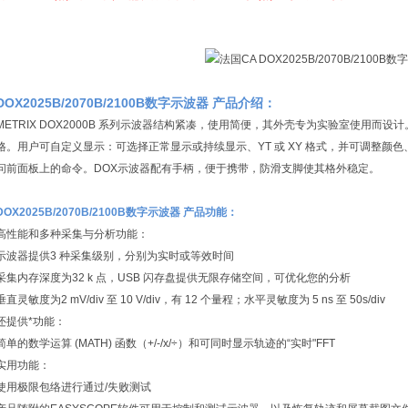
DOX2025B/2070B/2100B数字示波器 产品介绍：
METRIX DOX2000B 系列示波器结构紧凑，使用简便，其外壳专为实验室使用而
格。用户可自定义显示：可选择正常显示或持续显示、YT 或 XY 格式，并可调整颜
问前面板上的命令。DOX示波器配有手柄，便于携带，防滑支脚使其格外稳定。
DOX2025B/2070B/2100B数字示波器 产品功能：
高性能和多种采集与分析功能：
示波器提供3 种采集级别，分别为实时或等效时间
采集内存深度为32 k 点，USB 闪存盘提供无限存储空间，可优化您的分析
垂直灵敏度为2 mV/div 至 10 V/div，有 12 个量程；水平灵敏度为 5 ns 至 50s/div
还提供*功能：
简单的数学运算 (MATH) 函数（+/-/x/÷）和可同时显示轨迹的“实时"FFT
实用功能：
使用极限包络进行通过/失败测试