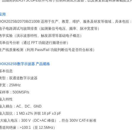
产品随附的EASYSCOPE软件可用于控制和测试示波器，以及恢复轨迹和屏幕截图文
应用
DOX2025B/2070B/2100B 适用于生产、教育、维护、服务及研发等领域，具体包括
电子电路调试与故障排查（如测量信号电压、频率、脉冲宽度等）
教学实验（演示波形特性、触发原理等基础电子概念）
简单信号分析（通过 FFT 功能进行频谱分析）
生产线质量检测（利用 Pass/Fail 功能判断信号是否符合标准）
DOX2025B数字示波器 产品规格
基本信息
类型：双通道数字示波器
带宽：25MHz
采样率：500MSP/s
输入特性
输入耦合：AC、DC、GND
输入阻抗：1 MΩ ±2% 并联 18 pF ±3 pF
*大输入电压：300 V（DC+AC 峰值），符合 300V CAT-II 标准
通道间绝缘：>100:1（至 12.5MHz）