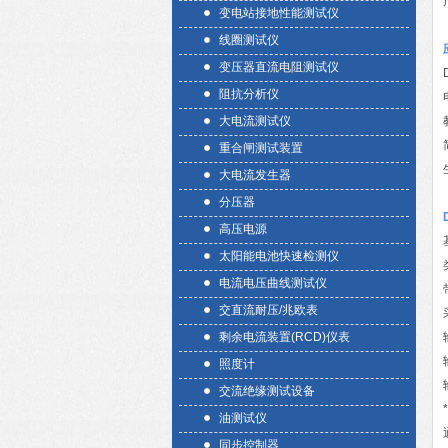
变电站接地性能测试仪
线圈测试仪
变压器直流电阻测试仪
阻抗分析仪
大电流测试仪
重合闸测试装置
大电流发生器
分压器
高压电源
太阳能电池快速检测仪
电流电压曲线测试仪
交直流耐压/兆欧表
剩余电流装置(RCD)仪表
照度计
交流绝缘测试设备
油测试仪
同步控制器