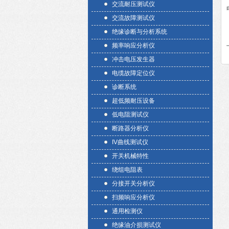
交流耐压测试仪
交流故障测试仪
绝缘诊断与分析系统
频率响应分析仪
冲击电压发生器
电缆故障定位仪
诊断系统
超低频耐压设备
低电阻测试仪
断路器分析仪
IV曲线测试仪
开关机械特性
绕组电阻表
分接开关分析仪
扫频响应分析仪
通用检测仪
绝缘油介损测试仪