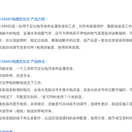
CA6683电缆定位仪 产品介绍：
CA6683是一款用于定位电导体和金属管道的工具，对所有家庭维护、翻新或改进工
地板中的电缆、金属水管或暖气管，还可为带电和不带电的电气装置提供诊断辅助，
丝，在出现故障时，能定位短路、断裂或断开的位置。该产品是一套包含发射器和接
且能自动调节发射功率 / 检测灵敏度，使用简单直观。
CA6683电缆定位仪 产品特点：
功能全面，一个工具即可定位电导体和金属管道。
即拆即用，供货齐全。
可在带电和断电状态下工作。
发射器若检测到电压，会发出危险信号并显示电压值，其发出的信号经过数字编码，可
的情况下，可配置识别码，*多可同时使用 7 个发射器。
接收器内置手电筒，具有模式，灵敏度可自动或手动调节，选择性更好，能适应施工
有源导体（相线）相连的带电导体。
配有坚固的箱子和众多配件，以适应现场遇到的各种配置，使用方便，能节省宝贵时