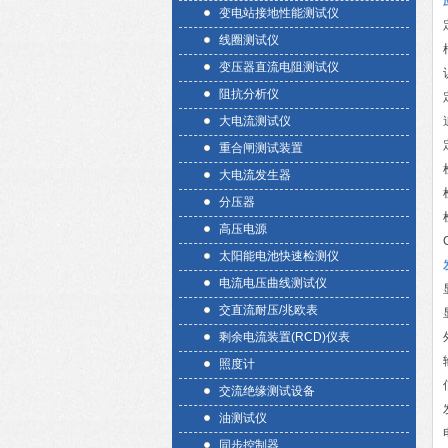
变电站接地性能测试仪
线圈测试仪
变压器直流电阻测试仪
阻抗分析仪
大电流测试仪
重合闸测试装置
大电流发生器
分压器
高压电源
太阳能电池快速检测仪
电流电压曲线测试仪
交直流耐压/兆欧表
剩余电流装置(RCD)仪表
照度计
交流绝缘测试设备
油测试仪
同步控制器