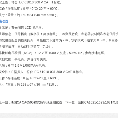
安全性：符合 IEC 61010 300 V CAT III 标准。
工作 / 存储温度：0 至 40°C/-20 至 + 60°C。
尺寸 / 重量：约 160 x 84 x 40 mm / 350 g。
接收器
显示屏：背光图形 LCD 显示屏。
显示信息：信号幅度（数字值 + 刻度标尺）、检测灵敏度、发射器识别码和发射信号
与发射器配合的检测距离：单极模式下通常为 2 m，双极模式下通常为 0.5 m，单回路线
检测灵敏度：自动或手动调节（7 级）。
非接触电压检测（NCV）：12 V 至 1000 V 交流，50/60 Hz，参考接地电压。
其他功能：手电筒、声音信号关闭。
电源：6 节 1.5 V LR03/AAA 电池。
安全性：F 型探头，符合 IEC 61010-031 300 V CAT III 标准。
工作 / 存储温度：0 至 40°C/-20 至 + 60°C。
尺寸 / 重量：约 198 x 67 x 36 mm / 310 g。
上一篇 :
法国CA CA6505程式数字绝缘测试仪
下一篇 :
法国CA1621/1623/163