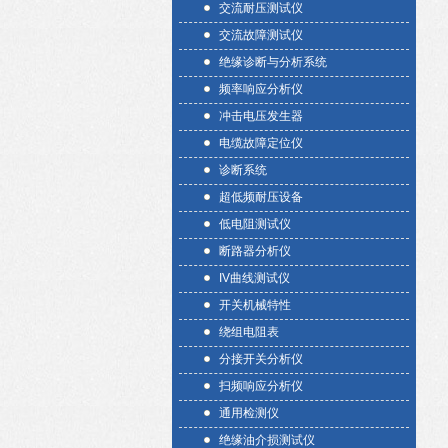
交流耐压测试仪
交流故障测试仪
绝缘诊断与分析系统
频率响应分析仪
冲击电压发生器
电缆故障定位仪
诊断系统
超低频耐压设备
低电阻测试仪
断路器分析仪
IV曲线测试仪
开关机械特性
绕组电阻表
分接开关分析仪
扫频响应分析仪
通用检测仪
绝缘油介损测试仪