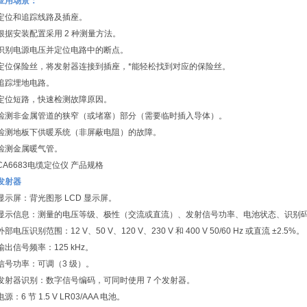
应用场景：
定位和追踪线路及插座。
根据安装配置采用 2 种测量方法。
识别电源电压并定位电路中的断点。
定位保险丝，将发射器连接到插座，*能轻松找到对应的保险丝。
追踪埋地电路。
定位短路，快速检测故障原因。
检测非金属管道的狭窄（或堵塞）部分（需要临时插入导体）。
检测地板下供暖系统（非屏蔽电阻）的故障。
检测金属暖气管。
CA6683电缆定位仪 产品规格
发射器
显示屏：背光图形 LCD 显示屏。
显示信息：测量的电压等级、极性（交流或直流）、发射信号功率、电池状态、识别
外部电压识别范围：12 V、50 V、120 V、230 V 和 400 V 50/60 Hz 或直流 ±2.5%。
输出信号频率：125 kHz。
信号功率：可调（3 级）。
发射器识别：数字信号编码，可同时使用 7 个发射器。
电源：6 节 1.5 V LR03/AAA 电池。