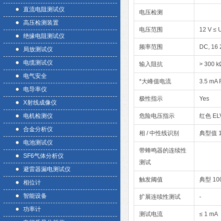
直流电阻测试仪
电压检测
高压检测装置
电压范围
12 V ≤ 
绝缘电阻测试仪
频率范围
DC, 16 
局放测试仪
电缆测试仪
输入阻抗
> 300 k
电气安全
*大峰值电流
3.5 mA
电导率仪
极性指示
Yes
X射线成像仪
电机检测仪
危险电压指示
红色 E
合金分析仪
相 / 中性线识别
典型值 1
电池测试仪
带蜂鸣器的连续性
SF6气体分析仪
测试
避雷器漏电测试仪
触发阈值
典型 10
相位计
智能设备
扩展连续性测试
-
功率计
测试电流
≤ 1 mA