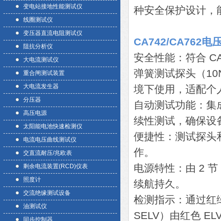
变电站接地性能测试仪
种安全保护设计，
线圈测试仪
变压器直流电阻测试仪
CA742/CA762
阻抗分析仪
安全性能：符合 CAT
大电流测试仪
弹簧测试探头（10N 力
重合闸测试装置
大电流发生器
境下使用，适配个
分压器
自动测试功能：集
高压电源
续性测试，确保设
太阳能电池快速检测仪
便捷性：测试探头
电流电压曲线测试仪
作。
交直流耐压/兆欧表
电源特性：由 2 节 
剩余电流装置(RCD)仪表
照度计
续航持久。
交流绝缘测试设备
检测指示：通过红绿
油测试仪
SELV）由红色 
同步控制器