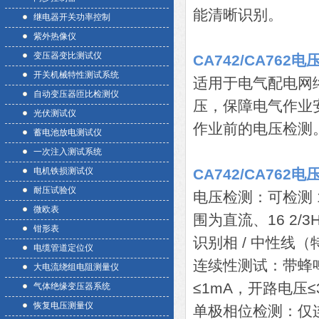
能清晰识别。
继电器开关功率控制
紫外热像仪
变压器变比测试仪
CA742/CA762
开关机械特性测试系统
适用于电气配电网
自动变压器匝比检测仪
压，保障电气作业安全，
光伏测试仪
作业前的电压检测
蓄电池放电测试仪
一次注入测试系统
电机铁损测试仪
CA742/CA762
耐压试验仪
电压检测：可检测 12
微欧表
围为直流、16 2/3
钳形表
识别相 / 中性线
电缆管道定位仪
连续性测试：带蜂鸣
大电流绕组电阻测量仪
≤1mA，开路电压≤3
气体绝缘变压器系统
恢复电压测量仪
单极相位检测：仅