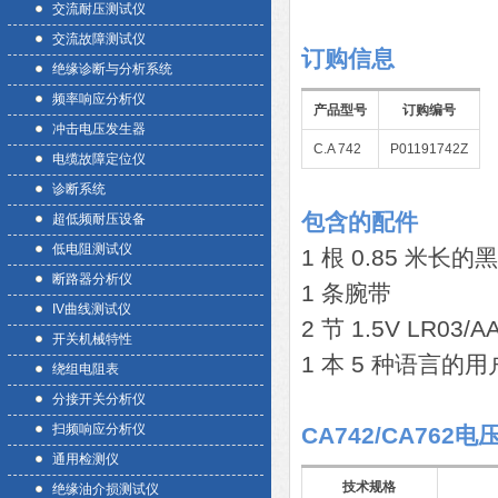
交流耐压测试仪
交流故障测试仪
订购信息
绝缘诊断与分析系统
频率响应分析仪
产品型号
订购编号
冲击电压发生器
C.A 742
P01191742Z
电缆故障定位仪
诊断系统
包含的配件
超低频耐压设备
低电阻测试仪
1 根 0.85 米
断路器分析仪
1 条腕带
IV曲线测试仪
2 节 1.5V LR03/
开关机械特性
1 本 5 种语言的
绕组电阻表
分接开关分析仪
扫频响应分析仪
CA742/CA762
通用检测仪
技术规格
绝缘油介损测试仪