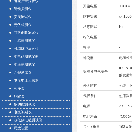
电能质量分析仪
开路电压
≤ 3.3 V
管线探测仪
防护等级
达 1000
安规测试仪
光伏检测仪
相序测试
No
回路电阻测试仪
相间电压
-
互感器测试仪
频率
-
时域脉冲反射仪
变电站测试仪器
蜂鸣器
电压检
变压器测试仪
IEC 6
标准和电气安全
介损测试仪
的发射
电流电压互感器
外壳防护
壳体：I
相序表
气候条件
使用温度：
兆欧表
多功能测试仪
电源
2 x 1.
电缆识别仪
电池寿命
7500 
超低频电缆测试仪
尺寸 / 重量
163 x 6
局放装置