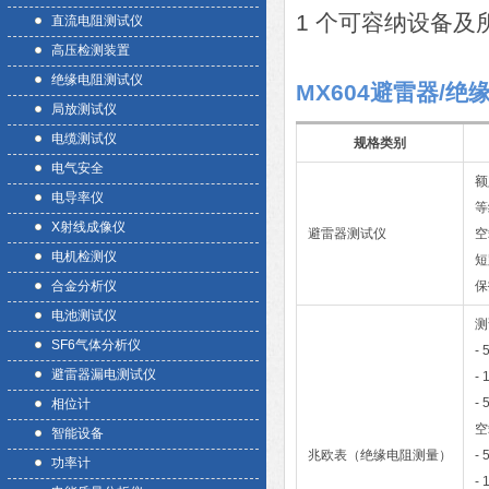
1 个可容纳设备
直流电阻测试仪
高压检测装置
绝缘电阻测试仪
MX604避雷器/
局放测试仪
电缆测试仪
规格类别
电气安全
额
电导率仪
等
X射线成像仪
避雷器测试仪
空
电机检测仪
短
合金分析仪
保
电池测试仪
测
SF6气体分析仪
-
避雷器漏电测试仪
-
-
相位计
空
智能设备
兆欧表（绝缘电阻测量）
- 
功率计
-