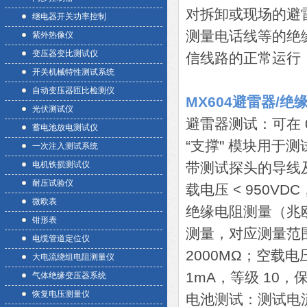
对拆卸或现场的避
继电器开关功率控制
测量电话线等的绝
紫外热像仪
变压器变比测试仪
信线路的正常运行
开关机械特性测试系统
自动变压器匝比检测仪
MX604避雷器/
光伏测试仪
避雷器测试：可在 
蓄电池放电测试仪
“支撑" 模块用
一次注入测试系统
电机铁损测试仪
带测试探头的导线及
耐压试验仪
载电压 < 950VDC
微欧表
绝缘电阻测量（兆欧表
钳形表
测量，对应测量范围分别为
电缆管道定位仪
2000MΩ；空载电压
大电流绕组电阻测量仪
1mA，等级 10，保护
气体绝缘变压器系统
恢复电压测量仪
电池测试：测试电流