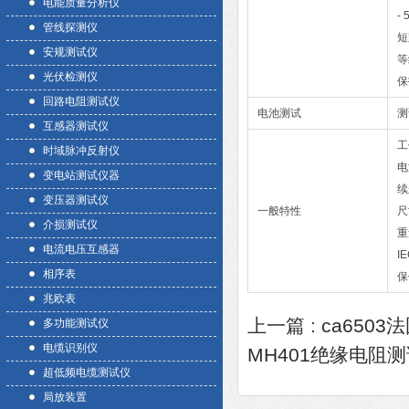
电能质量分析仪
-
管线探测仪
短
安规测试仪
等
光伏检测仪
保
回路电阻测试仪
电池测试
测
互感器测试仪
工
时域脉冲反射仪
电
变电站测试仪器
续
变压器测试仪
一般特性
尺
介损测试仪
重
电流电压互感器
I
相序表
保
兆欧表
上一篇 :
ca650
多功能测试仪
电缆识别仪
MH401绝缘电阻
超低频电缆测试仪
局放装置