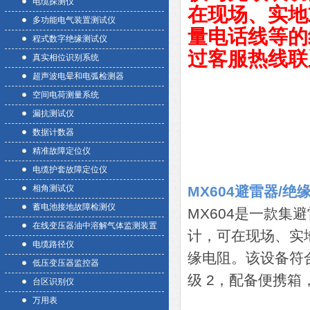
电缆探测仪
在现场、实地
多功能电气装置测试仪
量电话线等的
程式数字绝缘测试仪
过客服热线联
真实相位识别系统
超声波电晕和电弧检测器
空间电荷测量系统
漏抗测试仪
数据计数器
精准故障定位仪
电缆护套故障定位仪
相角测试仪
MX604避雷器/
蓄电池接地故障检测仪
MX604是一款
在线变压器油中溶解气体监测装置
计，可在现场、实
电缆路径仪
缘电阻。该设备符合 IE
低压变压器监控器
级 2，配备便携
台区识别仪
万用表