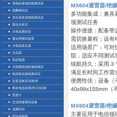
变电站接地性能测试仪
MX604避雷器/
线圈测试仪
多功能集成：兼具
变压器直流电阻测试仪
项测试任务
阻抗分析仪
操作便捷：配备带
大电流测试仪
需切换量程；设有
重合闸测试装置
大电流发生器
适用场景广：可对
分压器
阻，适应不同测试
高压电源
续航持久：采用 3 节
太阳能电池快速检测仪
满足长时间工作需
电流电压曲线测试仪
便携性佳：设备（不
交直流耐压/兆欧表
40x98x155
剩余电流装置(RCD)仪表
照度计
交流绝缘测试设备
MX604避雷器/
油测试仪
主要应用于电信领
同步控制器