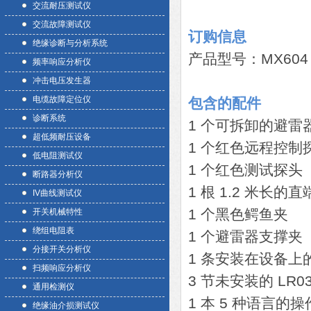
交流耐压测试仪
交流故障测试仪
订购信息
绝缘诊断与分析系统
产品型号：MX60
频率响应分析仪
冲击电压发生器
电缆故障定位仪
包含的配件
诊断系统
1 个可拆卸的避雷
超低频耐压设备
1 个红色远程控制
低电阻测试仪
1 个红色测试探头
断路器分析仪
1 根 1.2 米长
IV曲线测试仪
1 个黑色鳄鱼夹
开关机械特性
绕组电阻表
1 个避雷器支撑夹
分接开关分析仪
1 条安装在设备上
扫频响应分析仪
3 节未安装的 LR0
通用检测仪
1 本 5 种语言的
绝缘油介损测试仪