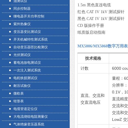
油测试仪
1.5m 黑色直连电缆
同步控制器
红色 CAT IV 1kV 测试探针
继电器开关功率控制
黑色 CAT IV 1kV 测试探针
紫外热像仪
CD 版操作手册
变压器变比测试仪
纸质版启动指南
开关机械特性测试系统
MX5006/MX5060数字万用
自动变压器匝比检测仪
光伏测试仪
技术规格
蓄电池放电测试仪
计数
6000 co
一次注入测试系统
电机铁损测试仪
量程：60
分辨率：60
耐压试验仪
0.1V，1
微欧表
直流、交流和
直流精度：
钳形表
交直流电压
交流和交
电缆管道定位仪
交流和交
大电流绕组电阻测量仪
LowZ 
气体绝缘变压器系统