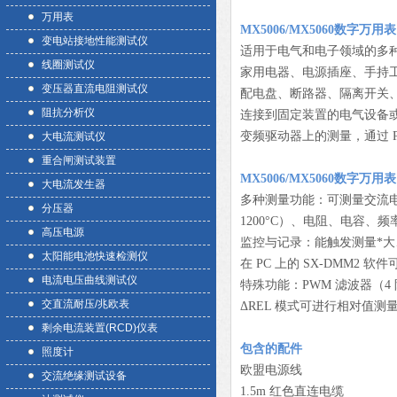
万用表
MX5006/MX5060数字万
变电站接地性能测试仪
适用于电气和电子领域的多
线圈测试仪
家用电器、电源插座、手持
变压器直流电阻测试仪
配电盘、断路器、隔离开关
阻抗分析仪
连接到固定装置的电气设备
变频驱动器上的测量，通过 
大电流测试仪
重合闸测试装置
MX5006/MX5060数字万
大电流发生器
多种测量功能：可测量交流电压、
分压器
1200°C）、电阻、电容、
高压电源
监控与记录：能触发测量*大、*
太阳能电池快速检测仪
在 PC 上的 SX-DMM2
电流电压曲线测试仪
特殊功能：PWM 滤波器（4
交直流耐压/兆欧表
ΔREL 模式可进行相对值测
剩余电流装置(RCD)仪表
包含的配件
照度计
欧盟电源线
交流绝缘测试设备
1.5m 红色直连电缆