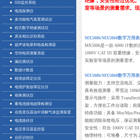
绝缘，安全性经过优化。
GIS监控系统
室等场景的测量需求。现
电缆探测仪
多功能电气装置测试仪
程式数字绝缘测试仪
真实相位识别系统
MX5006/MX5060数字万
超声波电晕和电弧检测器
MX5006是一款 6000 计数
1000V CAT III 
空间电荷测量系统
实验室等场景的测量需求。
漏抗测试仪
数据计数器
MX5006/MX5060数字万
精准故障定位仪
测量能力：支持交流电压、交
电缆护套故障定位仪
真有效值测量，带宽达 100kHz
相角测试仪
显示与操作：采用 Transfl
蓄电池接地故障检测仪
架，方便在工作台读取；前
在线变压器油中溶解气体监测装置
特殊功能：具备 Min/Max/
能能消除杂散电压，保证测量稳
电缆路径仪
安全性：符合 1000V CAT 
低压变压器监控器
物理特性：可堆叠，尺寸为 29
台区识别仪