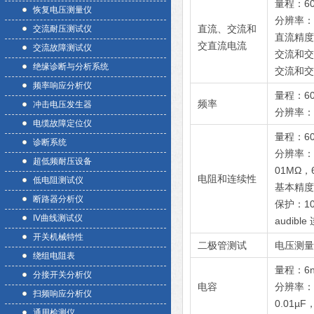
量程：60
恢复电压测量仪
分辨率：60
直流、交流和
交流耐压测试仪
直流精度
交直流电流
交流故障测试仪
交流和交
绝缘诊断与分析系统
交流和交
频率响应分析仪
量程：60
频率
冲击电压发生器
分辨率：60
电缆故障定位仪
量程：60
诊断系统
分辨率：60
超低频耐压设备
01MΩ，6
电阻和连续性
低电阻测试仪
基本精度
断路器分析仪
保护：10
IV曲线测试仪
audibl
开关机械特性
二极管测试
电压测量 
绕组电阻表
量程：6n
分接开关分析仪
电容
分辨率：6n
扫频响应分析仪
0.01µF
通用检测仪