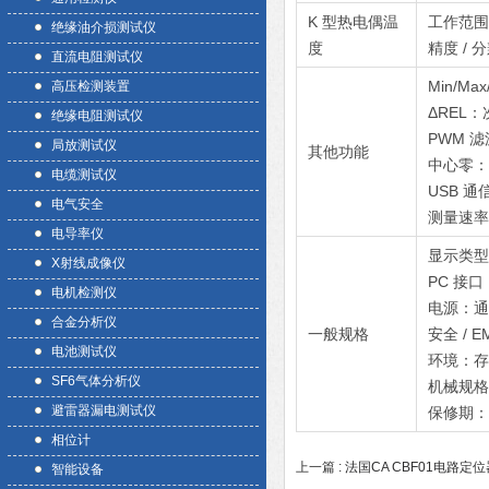
K 型热电偶温
工作范围：-
绝缘油介损测试仪
度
精度 / 分
直流电阻测试仪
Min/M
高压检测装置
ΔREL
绝缘电阻测试仪
PWM 
局放测试仪
其他功能
中心零：
电缆测试仪
USB 通
电气安全
测量速率
电导率仪
显示类型：
X射线成像仪
PC 接口
电机检测仪
电源：通用
合金分析仪
一般规格
安全 / E
电池测试仪
环境：存储 
SF6气体分析仪
机械规格：
避雷器漏电测试仪
保修期：
相位计
上一篇 :
法国CA CBF01电路定位
智能设备