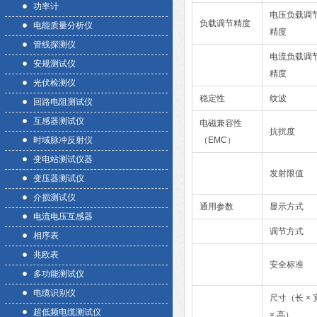
功率计
电压负载调
负载调节精度
电能质量分析仪
精度
管线探测仪
电流负载调
安规测试仪
精度
光伏检测仪
稳定性
纹波
回路电阻测试仪
互感器测试仪
电磁兼容性
抗扰度
时域脉冲反射仪
（EMC）
变电站测试仪器
发射限值
变压器测试仪
介损测试仪
通用参数
显示方式
电流电压互感器
调节方式
相序表
兆欧表
安全标准
多功能测试仪
电缆识别仪
尺寸（长 × 
超低频电缆测试仪
× 高）