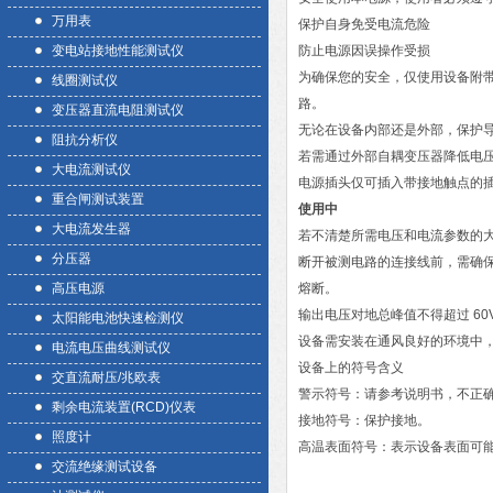
万用表
保护自身免受电流危险
变电站接地性能测试仪
防止电源因误操作受损
为确保您的安全，仅使用设备附
线圈测试仪
路。
变压器直流电阻测试仪
无论在设备内部还是外部，保护
阻抗分析仪
若需通过外部自耦变压器降低电
大电流测试仪
电源插头仅可插入带接地触点的
重合闸测试装置
使用中
大电流发生器
若不清楚所需电压和电流参数的大致
分压器
断开被测电路的连接线前，需确
高压电源
熔断。
输出电压对地总峰值不得超过 60
太阳能电池快速检测仪
设备需安装在通风良好的环境中
电流电压曲线测试仪
设备上的符号含义
交直流耐压/兆欧表
警示符号：请参考说明书，不正
剩余电流装置(RCD)仪表
接地符号：保护接地。
照度计
高温表面符号：表示设备表面可
交流绝缘测试设备