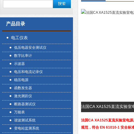
产品目录
电工仪表
低压电器安全测试仪
数字比率计
示波器
电压和电流记录仪
稳压电源
函数发生器
激光测距仪
断路器测试仪
法国CA XA1525直流实验
万能表
谐波测试系统
法国CA XA1525直流实验室电源
规范，符合 EN 61010-1
变电站监测系统