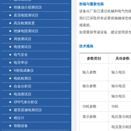
拆箱与重新包装
绝缘油介损测试仪
设备出厂前已通过机械和电气性
直流电阻测试仪
我们已采取所有必要措施确保您
高压检测装置
规索赔。
绝缘电阻测试仪
如需重新寄递设备，建议使用原
局放测试仪
技术规格
电缆测试仪
电气安全
参数类别
具体参数
电导率仪
X射线成像仪
输入参数
输入电压
电机检测仪
输出参数
输出电流
合金分析仪
电池测试仪
输出电压
SF6气体分析仪
功耗参数
功耗
避雷器漏电测试仪
显示参数
电压显示精
相位计
智能设备
电流显示精