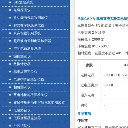
GIS监控系统
电缆探测仪
多功能电气装置测试仪
法国CA XA1525直流实验室电源
程式数字绝缘测试仪
本设备符合 EN 61010-1 
污染等级 2 的环境
真实相位识别系统
海拔低于 2000 米
超声波电晕和电弧检测器
环境温度 0°C - 50°C
空间电荷测量系统
相对湿度：在温度不超过 40°C 
漏抗测试仪
数据计数器
参数
XA
精准故障定位仪
电网电源
CAT II - 110 V 
电缆护套故障定位仪
过电压类别
CAT II
相角测试仪
蓄电池接地故障检测仪
输入电流
-
在线变压器油中溶解气体监测装置
功耗
-
电缆路径仪
注意事项
低压变压器监控器
使用前
台区识别仪
安全使用本电源，使用者必须遵