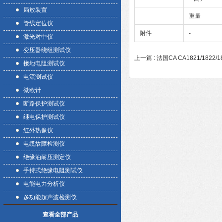
局放装置
重量
管线定位仪
附件
-
激光对中仪
变压器绕组测试仪
上一篇 :
法国CA CA1821/1822
接地电阻测试仪
电流测试仪
微欧计
断路保护测试仪
继电保护测试仪
红外热像仪
电缆故障检测仪
绝缘油耐压测定仪
手持式绝缘电阻测试仪
电能电力分析仪
多功能超声波检测仪
查看全部产品