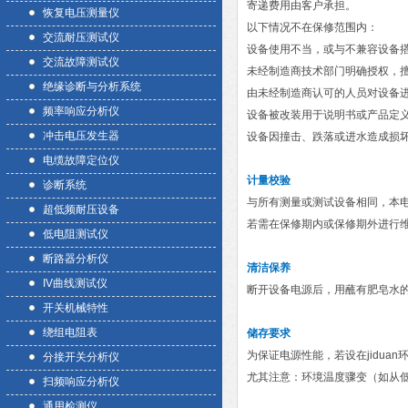
寄递费用由客户承担。
恢复电压测量仪
以下情况不在保修范围内：
交流耐压测试仪
设备使用不当，或与不兼容设备
交流故障测试仪
未经制造商技术部门明确授权，
绝缘诊断与分析系统
由未经制造商认可的人员对设备
频率响应分析仪
设备被改装用于说明书或产品定
冲击电压发生器
设备因撞击、跌落或进水造成损
电缆故障定位仪
计量校验
诊断系统
与所有测量或测试设备相同，本
超低频耐压设备
若需在保修期内或保修期外进行
低电阻测试仪
断路器分析仪
清洁保养
IV曲线测试仪
断开设备电源后，用蘸有肥皂水
开关机械特性
绕组电阻表
储存要求
为保证电源性能，若设在jidu
分接开关分析仪
尤其注意：环境温度骤变（如从
扫频响应分析仪
通用检测仪