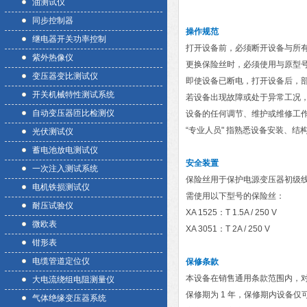
油测试仪
同步控制器
操作规范
继电器开关功率控制
打开设备前，必须断开设备与所
紫外热像仪
更换保险丝时，必须使用与原型
变压器变比测试仪
即使设备已断电，打开设备后，
开关机械特性测试系统
若设备出现故障或处于异常工况
自动变压器匝比检测仪
设备的任何调节、维护或维修工
“专业人员" 指熟悉设备安装、
光伏测试仪
蓄电池放电测试仪
安全装置
一次注入测试系统
保险丝用于保护电源变压器初级
电机铁损测试仪
需使用以下型号的保险丝：
耐压试验仪
XA 1525：T 1.5A / 250 V
微欧表
XA 3051：T 2A / 250 V
钳形表
电缆管道定位仪
保修条款
本设备在销售通用条款范围内，
大电流绕组电阻测量仪
保修期为 1 年，保修期内设备
气体绝缘变压器系统