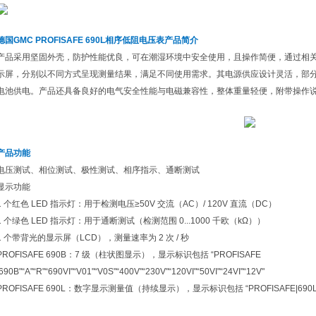
德国GMC PROFISAFE 690L相序低阻电压表
产品简介
产品采用坚固外壳，防护性能优良，可在潮湿环境中安全使用，且操作简便，通过相关安
示屏，分别以不同方式呈现测量结果，满足不同使用需求。其电源供应设计灵活，部
电池供电。产品还具备良好的电气安全性能与电磁兼容性，整体重量轻便，附带操作
产品功能
电压测试、相位测试、极性测试、相序指示、通断测试
显示功能
1 个红色 LED 指示灯：用于检测电压≥50V 交流（AC）/ 120V 直流（DC）
1 个绿色 LED 指示灯：用于通断测试（检测范围 0...1000 千欧（kΩ））
1 个带背光的显示屏（LCD），测量速率为 2 次 / 秒
PROFISAFE 690B：7 级（柱状图显示），显示标识包括 “PROFISAFE
|690B"“A"“R"“690VI"“V01"“V0S"“400V"“230V"“120VI"“50VI"“24VI"“12V"
PROFISAFE 690L：数字显示测量值（持续显示），显示标识包括 “PROFISAFE|690L"“A Q 