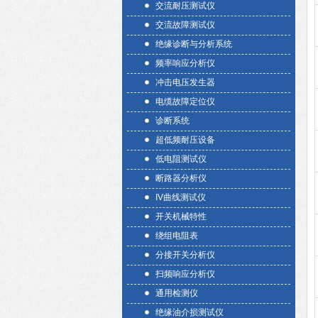
交流耐压测试仪
交流故障测试仪
绝缘诊断与分析系统
频率响应分析仪
冲击电压发生器
电缆故障定位仪
诊断系统
超低频耐压设备
低电阻测试仪
断路器分析仪
IV曲线测试仪
开关机械特性
绕组电阻表
分接开关分析仪
扫频响应分析仪
通用检测仪
绝缘油介损测试仪