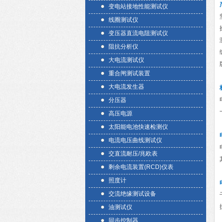
变电站接地性能测试仪
线圈测试仪
变压器直流电阻测试仪
阻抗分析仪
大电流测试仪
重合闸测试装置
大电流发生器
分压器
高压电源
太阳能电池快速检测仪
电流电压曲线测试仪
交直流耐压/兆欧表
剩余电流装置(RCD)仪表
照度计
交流绝缘测试设备
油测试仪
同步控制器