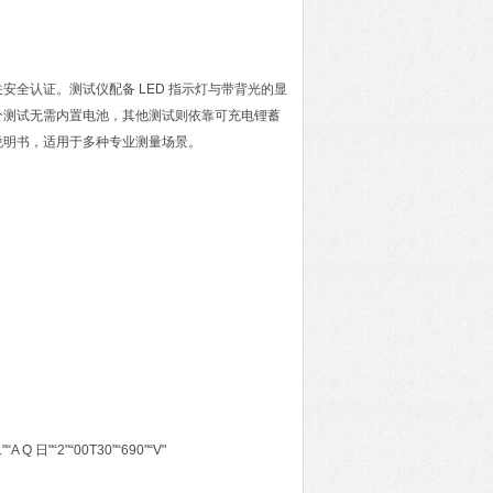
全认证。测试仪配备 LED 指示灯与带背光的显
分测试无需内置电池，其他测试则依靠可充电锂蓄
说明书，适用于多种专业测量场景。
日"“2"“00T30"“690"“V"