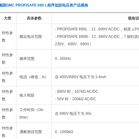
德国GMC PROFISAFE 690 L相序低阻电压表
产品规格
大类
具体参数
规格说
- PROFISAFE 690L：12...690V AC/DC，精度 
特性参
额定电压范围
- PROFISAFE 690B：12...690V AC/DC，
数
230V、400V、690V）
特性参
频率范围
0...500Hz
数
特性参
电流（峰值，Is）
在 400V/690V 电压下为 3.4mA
数
特性参
- 690V 时：167kΩ AC/DC
输入电阻
数
- 50V 时：200kΩ AC/DC
特性参
工作时间（On-
在 690V 电压下为 30s
数
time）
特性参
通断测试范围
0...1000kΩ
数