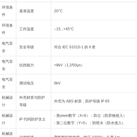
环境条
基准温度
20°C
件
环境条
工作温度
–15...+45°C
件
电气安
安全等级
符合 IEC 61010-1 的 II 类
全
电气安
抗扰能力
>8kV（1.2/50μs）
全
电气安
测试电压
6kV
全
机械设
外壳材质与防护
外壳为 ABS 材质，防护等级 IP 65
计
等级
机械设
- 第yiwei数字（X=6）：防尘（防异物侵入）
IP 代码防护含义
计
- 第二位数字（Y=5）：防喷水（防水侵入）
机械设