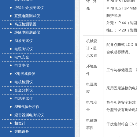
计 - 外
MINITEST Master
绝缘油介损测试仪
壳
MINITEST 3P Ma
防护等级
直流电阻测试仪
外壳：IP 44（防
高压检测装置
接口：IP 20（防
绝缘电阻测试仪
局放测试仪
机械设
配备点阵式 LCD 
计 - 显
电缆测试仪
合或超标情况。
示装置
电气安全
电导率仪
环境条
工作与存储温度、
X射线成像仪
件
电机检测仪
电源供
采用固定连接的电
合金分析仪
应
电池测试仪
电气安
符合相关安全标准
SF6气体分析仪
全
分型号设有剩余电
避雷器漏电测试仪
电磁兼
相位计
干扰发射符合 EN 6
容性
智能设备