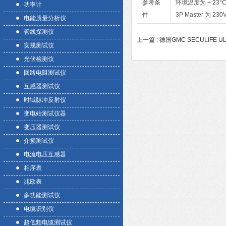
参考条
环境温度为 + 23°C
功率计
件
3P Master 为
电能质量分析仪
管线探测仪
上一篇 :
德国GMC SECULIFE
安规测试仪
光伏检测仪
回路电阻测试仪
互感器测试仪
时域脉冲反射仪
变电站测试仪器
变压器测试仪
介损测试仪
电流电压互感器
相序表
兆欧表
多功能测试仪
电缆识别仪
超低频电缆测试仪