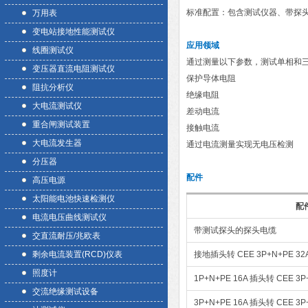
标准配置：包含测试仪器、带探头
万用表
变电站接地性能测试仪
应用领域
线圈测试仪
通过测量以下参数，测试单相和
变压器直流电阻测试仪
保护导体电阻
阻抗分析仪
绝缘电阻
大电流测试仪
差动电流
重合闸测试装置
接触电流
大电流发生器
通过电流测量实现无电压检测
分压器
配件
高压电源
太阳能电池快速检测仪
配
电流电压曲线测试仪
带测试探头的探头电缆
交直流耐压/兆欧表
剩余电流装置(RCD)仪表
接地插头转 CEE 3P+N+PE 3
照度计
1P+N+PE 16A 插头转 CEE 3
交流绝缘测试设备
3P+N+PE 16A 插头转 CEE 3