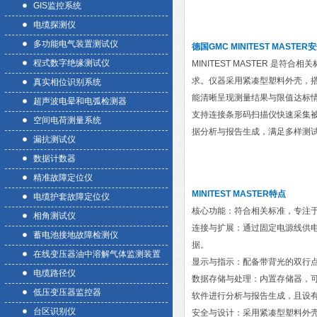
GIS监控系统
电缆探测仪
多功能电气装置测试仪
德国GMC MINITEST MASTE
程式数字绝缘测试仪
MINITEST MASTER 
求。仪器采用紧凑型塑料外壳，搭
真实相位识别系统
能清晰呈现测量结果与限值达标
超声波电晕和电弧检测器
支持连接条形码扫描仪快速采集被
空间电荷测量系统
据分析与报告生成，满足多样测
漏抗测试仪
数据计数器
精准故障定位仪
MINITEST MASTER特点
电缆护套故障定位仪
核心功能：符合相关标准，专注
相角测试仪
连接与扩展：通过固定电源线供
蓄电池接地故障检测仪
据。
在线变压器油中溶解气体监测装置
显示与指示：配备带背光的双行点阵
电缆路径仪
数据存储与处理：内置存储器，可
低压变压器监控器
软件进行分析与报告生成，且设
台区识别仪
安全与设计：采用紧凑型塑料外