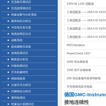
交流耐压测试仪
230V 转 110V 适配器
交流故障测试仪
三相适配器 ——16A 4 针 
绝缘诊断与分析系统
三相适配器 ——16A 5 针 
频率响应分析仪
冲击电压发生器
三相适配器 ——32A 4 针 
电缆故障定位仪
三相适配器 ——32A 5 针 
诊断系统
PATCheckbox
超低频耐压设备
低电阻测试仪
PowerCheck 1557
断路器分析仪
1000 张合格标签
IV曲线测试仪
1000 张不合格标签
开关机械特性
250 张设备编号条形码标签
绕组电阻表
分接开关分析仪
可充电电池及充电器
扫频响应分析仪
德国GMC-Instru
通用检测仪
接地连续性
绝缘油介损测试仪