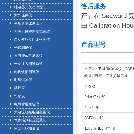
售后服务
继电器开关功率控制
产品在 Seawar
紫外热像仪
变压器变比测试仪
由 Calibratio
开关机械特性测试系统
自动变压器匝比检测仪
产品型号
光伏测试仪
蓄电池放电测试仪
一次注入测试系统
含 PrimeTest 50 测试仪、
电机铁损测试仪
线培训课程、商务拓展工具
耐压试验仪
仅仪器
微欧表
钳形表
PrimeTest 50
电缆管道定位仪
可选配件
大电流绕组电阻测量仪
PATGuard 3
气体绝缘变压器系统
恢复电压测量仪
110V 转 IEC 适配器