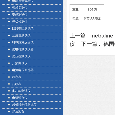
电能质量分析仪
管线探测仪
重量
800 克
安规测试仪
电源
6 节 AA 电池
光伏检测仪
回路电阻测试仪
上一篇 :
metrali
互感器测试仪
时域脉冲反射仪
仪
下一篇 :
德国
变电站测试仪器
变压器测试仪
介损测试仪
电流电压互感器
相序表
兆欧表
多功能测试仪
电缆识别仪
超低频电缆测试仪
局放装置