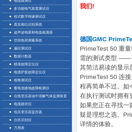
电缆探测仪
我们!
多功能电气装置测试仪
程式数字绝缘测试仪
真实相位识别系统
超声波电晕和电弧检测器
德国GMC Prime
空间电荷测量系统
PrimeTest 
漏抗测试仪
数据计数器
需的测试类型 —
精准故障定位仪
其简洁易读的显示屏
电缆护套故障定位仪
PrimeTest 
相角测试仪
程再简单不过。如今，
蓄电池接地故障检测仪
在执行测试时拥有
在线变压器油中溶解气体监测装置
如果您正在寻找一款可
电缆路径仪
低压变压器监控器
疑是理想之选。Prim
台区识别仪
详情的体验。
万用表