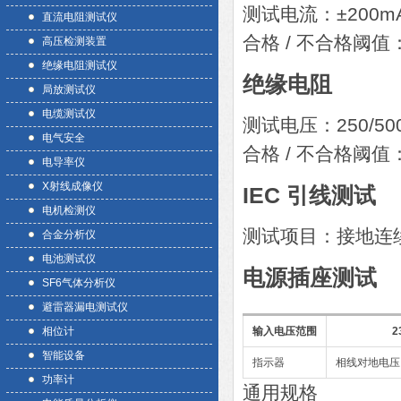
测试电流：±200mA
直流电阻测试仪
合格 / 不合格阈值：
高压检测装置
绝缘电阻测试仪
绝缘电阻
局放测试仪
电缆测试仪
测试电压：250/500
电气安全
合格 / 不合格阈值
电导率仪
X射线成像仪
IEC 引线测试
电机检测仪
测试项目：接地连
合金分析仪
电池测试仪
电源插座测试
SF6气体分析仪
避雷器漏电测试仪
相位计
输入电压范围
2
智能设备
指示器
相线对地电压
功率计
通用规格