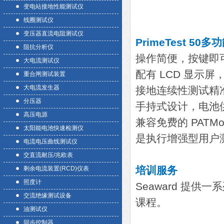
变电站接地性能测试仪
线圈测试仪
变压器直流电阻测试仪
PrimeTest 5
阻抗分析仪
操作简便，按键即
大电流测试仪
配有 LCD 显示
重合闸测试装置
大电流发生器
接地连续性测试精
分压器
手持式设计，电池
高压电源
兼容免费的 PATMo
太阳能电池快速检测仪
是执行增强型用户
电流电压曲线测试仪
交直流耐压/兆欧表
培训服务
剩余电流装置(RCD)仪表
照度计
Seaward 提供一
交流绝缘测试设备
课程。
油测试仪
同步控制器