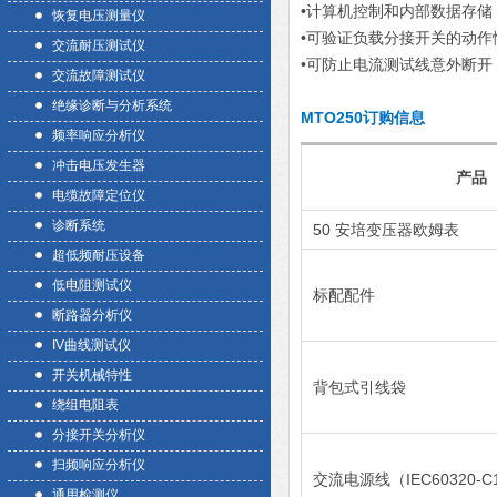
•计算机控制和内部数据存储
恢复电压测量仪
•可验证负载分接开关的动作
交流耐压测试仪
•可防止电流测试线意外断开
交流故障测试仪
绝缘诊断与分析系统
MTO250订购信息
频率响应分析仪
冲击电压发生器
产品
电缆故障定位仪
诊断系统
50 安培变压器欧姆表
超低频耐压设备
低电阻测试仪
标配配件
断路器分析仪
IV曲线测试仪
开关机械特性
背包式引线袋
绕组电阻表
分接开关分析仪
扫频响应分析仪
交流电源线（IEC60320-C
通用检测仪