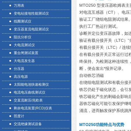
MTO250 型变压器欧姆表
万用表
对电流互感器（CT）、电压
变电站接地性能测试仪
验证工厂绕组电阻测试结果
线圈测试仪
执行工厂热运行测试。
变压器直流电阻测试仪
诊断并定位变压器故障，如
阻抗分析仪
验证有载分接开关（LTC）“先通
大电流测试仪
有载分接开关（LTC）/ 连
重合闸测试装置
在有载分接开关正常运行过
大电流发生器
终保持。为检测这种连续性，
断，便会发出*报并记录。
分压器
自动铁芯消磁
高压电源
在绕组电阻测试和有载分接开
太阳能电池快速检测仪
铁芯仍处于磁化状态，会引
电流电压曲线测试仪
铁芯磁化产生的剩磁会影响
交直流耐压/兆欧表
器铁芯磁化可能引发保护继
剩余电流装置(RCD)仪表
涌流，进而触发保护系统跳
照度计
交流绝缘测试设备
MTO250功能特点与优势