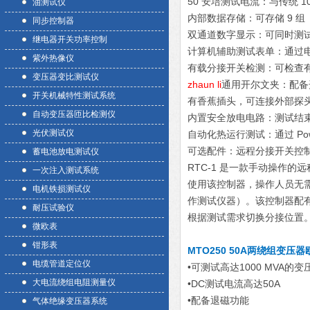
50 安培测试电流：与传统 
油测试仪
内部数据存储：可存储 9 
同步控制器
双通道数字显示：可同时测试
继电器开关功率控制
计算机辅助测试表单：通过
紫外热像仪
有载分接开关检测：可检查
变压器变比测试仪
zhaun li
通用开尔文夹：配备
开关机械特性测试系统
有香蕉插头，可连接外部探
自动变压器匝比检测仪
内置安全放电电路：测试结
光伏测试仪
自动化热运行测试：通过 Pow
可选配件：远程分接开关控制
蓄电池放电测试仪
RTC-1 是一款手动操作
一次注入测试系统
使用该控制器，操作人员无
电机铁损测试仪
作测试仪器）。该控制器配有
耐压试验仪
根据测试需求切换分接位置
微欧表
钳形表
MTO250 50A两绕组变压
电缆管道定位仪
•可测试高达1000 MVA的变
大电流绕组电阻测量仪
•DC测试电流高达50A
•配备退磁功能
气体绝缘变压器系统