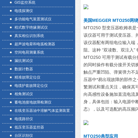
GIS监控系统
电缆探测仪
多功能电气装置测试仪
美国MEGGER MTO250
程式数字绝缘测试仪
MTO250 型变压器欧姆
该仪器可用于测试变压器、
真实相位识别系统
该仪器配有两组电位输入端
超声波电晕和电弧检测器
阻。这种 “双读数、双注入
空间电荷测量系统
MTO250 可用于测试有载
漏抗测试仪
的同时操作有载分接开关切换
数据计数器
触点严重凹陷、弹簧弹力不
精准故障定位仪
压器中*易出现故障的部件
电缆护套故障定位仪
繁测试和重点关注，确保其
相角测试仪
向高感性设备施加直流电流属
身，具体包括：输入电源中
蓄电池接地故障检测仪
态），以及可选配的高压频
在线变压器油中溶解气体监测装置
电缆路径仪
低压变压器监控器
台区识别仪
MTO250典型应用