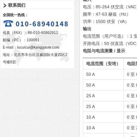
联系我们
电压：85-264 伏交流（VA
频率：47-63 赫兹（Hz）
全国统一热线：
功率：1500 伏安（VA）
输出
传真（FAX）：86-010-60862912
电流范围（用户可选）：1 安培
邮编（P.C）：100081
开路电压：50 伏直流（VD
E-mail：
lucuicui@kanggaote.com
电阻与电流测量 / 显示
地址：北京市丰台区汉威国际大厦四区2
号楼8层
电流范围（安培）
电阻
50 A
0 至 
50 A
0 至 
25 A
0 至 
25 A
0 至 
10 A
0 至 
10 A
0 至 