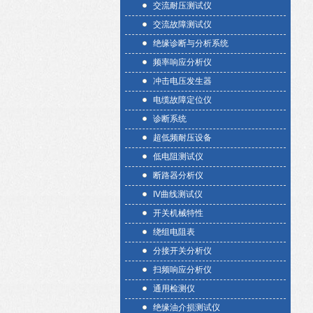
交流耐压测试仪
交流故障测试仪
绝缘诊断与分析系统
频率响应分析仪
冲击电压发生器
电缆故障定位仪
诊断系统
超低频耐压设备
低电阻测试仪
断路器分析仪
IV曲线测试仪
开关机械特性
绕组电阻表
分接开关分析仪
扫频响应分析仪
通用检测仪
绝缘油介损测试仪