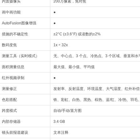
内置摄像头
200万像素，免对焦
画中画功能
●
AutoFusion图像增强
●
措施的不确定性
±2°C (±3.6°F) 或读数的±2%
数码变焦
1x ÷ 32x
测量工具（实时模式）
无、中心点、3 个点、冷热点、3 个区域、垂直和
面积测量信息
最大值、最小值、平均值
红外视频录制
●
测量修正
发射率、反射温度、环境温度、大气湿度、红外补偿
色彩搭配
铁、彩虹、白热、黑热、棕热、蓝/红、冷/热、羽毛
跨度模式
自动/手动/直方图
内部存储器
3.4 GB
镜头前报道建设
文本注释