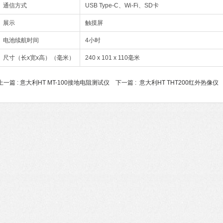
通信方式
USB Type-C、Wi-Fi、SD卡
展示
触摸屏
电池续航时间
4小时
尺寸（长x宽x高）（毫米）
240 x 101 x 110毫米
上一篇 :
意大利HT MT-100接地电阻测试仪
下一篇 :
意大利HT THT200红外热像仪