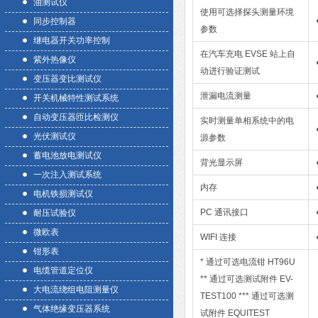
油测试仪
使用可选择探头测量环境
同步控制器
参数
继电器开关功率控制
在汽车充电 EVSE 站上自
紫外热像仪
动进行验证测试
变压器变比测试仪
泄漏电流测量
开关机械特性测试系统
自动变压器匝比检测仪
实时测量单相系统中的电
光伏测试仪
源参数
蓄电池放电测试仪
背光显示屏
一次注入测试系统
内存
电机铁损测试仪
PC 通讯接口
耐压试验仪
微欧表
WIFI 连接
钳形表
* 通过可选电流钳 HT96U
电缆管道定位仪
** 通过可选测试附件 EV-
大电流绕组电阻测量仪
TEST100 *** 通过可选测
气体绝缘变压器系统
试附件 EQUITEST