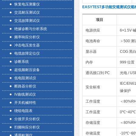
恢复电压测量仪
EASYTEST多功能安规测试仪规
交流耐压测试仪
项目
交流故障测试仪
绝缘诊断与分析系统
电源供应
6×1.5V 
频率响应分析仪
电池寿命
＞500 测
冲击电压发生器
显示器
COG 黑白
电缆故障定位仪
诊断系统
内存
999 位置
超低频耐压设备
通讯接口到 PC
光电 / US
低电阻测试仪
IEC/EN61
断路器分析仪
安全标准
缘保护
IV曲线测试仪
工作湿度
＜80%R
开关机械特性
绕组电阻表
工作温度
0℃~40℃
分接开关分析仪
存储湿度
＜80%R
扫频响应分析仪
存储温度
-10℃~6
通用检测仪