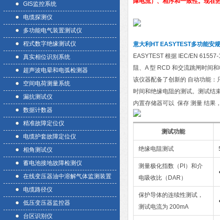
障电流）、相序和一致性。现在热卖
GIS监控系统
电缆探测仪
多功能电气装置测试仪
程式数字绝缘测试仪
意大利HT EASYTEST多功能
EASYTEST 根据 IEC/EN
真实相位识别系统
阻、A 型 RCD 和交流跳闸时
超声波电晕和电弧检测器
该仪器配备了创新的 自动功能：只需
空间电荷测量系统
时间和绝缘电阻的测试。测试结束后
漏抗测试仪
内置存储器可以 保存 测量 结果
数据计数器
精准故障定位仪
测试功能
电缆护套故障定位仪
绝缘电阻测试
相角测试仪
蓄电池接地故障检测仪
测量极化指数（PI）和介
在线变压器油中溶解气体监测装置
电吸收比（DAR）
电缆路径仪
保护导体的连续性测试，
低压变压器监控器
测试电流为 200mA
台区识别仪