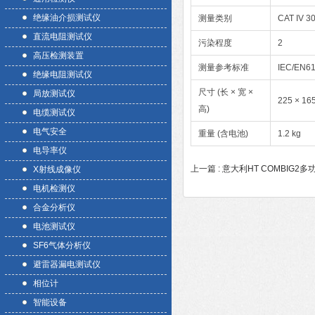
绝缘油介损测试仪
测量类别
CAT IV 30
直流电阻测试仪
污染程度
2
高压检测装置
测量参考标准
IEC/EN61
绝缘电阻测试仪
尺寸 (长 × 宽 ×
局放测试仪
225 × 16
高)
电缆测试仪
电气安全
重量 (含电池)
1.2 kg
电导率仪
上一篇 :
意大利HT COMBIG2
X射线成像仪
电机检测仪
合金分析仪
电池测试仪
SF6气体分析仪
避雷器漏电测试仪
相位计
智能设备