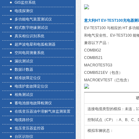
GIS监控系统
电缆探测仪
多功能电气装置测试仪
意大利HT EV-TEST100充电器
程式数字绝缘测试仪
EV-TEST100 与相应的 H
和电气安全性。EV-TEST100 
真实相位识别系统
兼容以下产品：
超声波电晕和电弧检测器
COMBIG2
空间电荷测量系统
COMBI521
漏抗测试仪
MACROTESTG3
数据计数器
COMBI521EV（包含）
精准故障定位仪
MACROEVTEST（已包含）
电缆护套故障定位仪
相角测试仪
蓄电池接地故障检测仪
连接电缆类型的模拟：未连，13A
在线变压器油中溶解气体监测装置
电缆路径仪
控制试点（CP）：A、B、C、
低压变压器监控器
模拟车辆状态：
台区识别仪