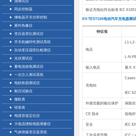
油测试仪
同步控制器
验证充电站符合标准 IEC 61851-1 
继电器开关功率控制
EV-TEST100电动汽车充电器
紫外热像仪
特征项
变压器变比测试仪
开关机械特性测试系统
L1-L2
电压
自动变压器匝比检测仪
L-N-P
光伏测试仪
蓄电池放电测试仪
输入电压
最大 41
一次注入测试系统
Cases
电机铁损测试仪
充电站
耐压试验仪
IEC 6
微欧表
外接负载的输出保护
保险丝 F
钳形表
CE 指令
低电杆指
电缆管道定位仪
大电流绕组电阻测量仪
安全
IEC E
气体绝缘变压器系统
工作温度范围
0°C ~