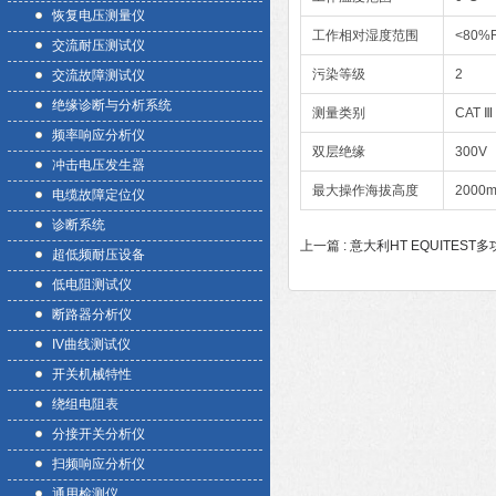
恢复电压测量仪
工作相对湿度范围
<80%
交流耐压测试仪
污染等级
2
交流故障测试仪
绝缘诊断与分析系统
测量类别
CAT Ⅲ
频率响应分析仪
双层绝缘
300V
冲击电压发生器
最大操作海拔高度
2000
电缆故障定位仪
诊断系统
上一篇 :
意大利HT EQUITES
超低频耐压设备
低电阻测试仪
断路器分析仪
IV曲线测试仪
开关机械特性
绕组电阻表
分接开关分析仪
扫频响应分析仪
通用检测仪